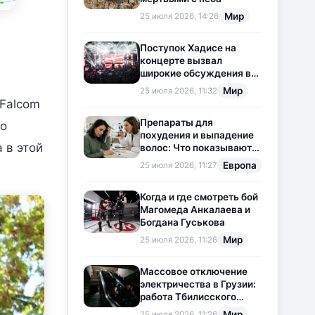
Мир
25 июля 2026, 14:26
Поступок Хадисе на
концерте вызвал
широкие обсуждения в
социальных сетях
Мир
25 июля 2026, 11:32
 Falcom
Препараты для
то
похудения и выпадение
 в этой
волос: Что показывают
новые исследования?
Европа
25 июля 2026, 11:27
Когда и где смотреть бой
Магомеда Анкалаева и
Богдана Гуськова
Мир
25 июля 2026, 11:26
Массовое отключение
электричества в Грузии:
работа Тбилисского
метрополитена
Мир
25 июля 2026, 11:26