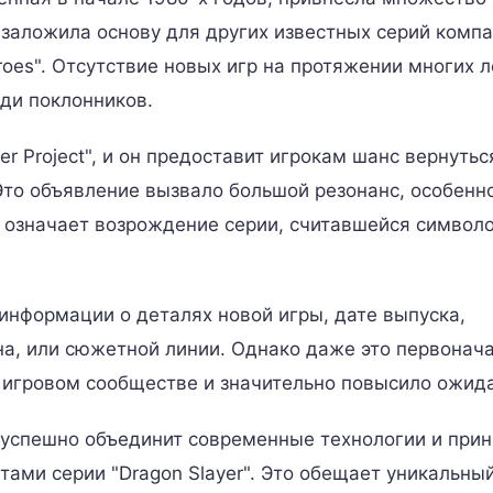
 заложила основу для других известных серий комп
eroes". Отсутствие новых игр на протяжении многих л
ди поклонников.
r Project", и он предоставит игрокам шанс вернутьс
то объявление вызвало большой резонанс, особенн
о означает возрождение серии, считавшейся символ
информации о деталях новой игры, дате выпуска,
на, или сюжетной линии. Однако даже это первонач
 игровом сообществе и значительно повысило ожид
m успешно объединит современные технологии и при
тами серии "Dragon Slayer". Это обещает уникальный