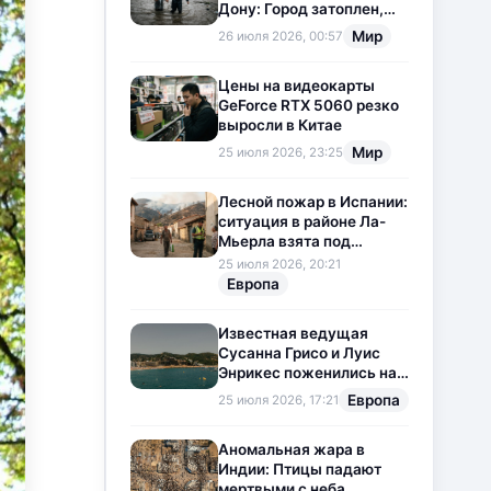
Дону: Город затоплен,
свет отключен
Мир
26 июля 2026, 00:57
Цены на видеокарты
GeForce RTX 5060 резко
выросли в Китае
Мир
25 июля 2026, 23:25
Лесной пожар в Испании:
ситуация в районе Ла-
Мьерла взята под
контроль
25 июля 2026, 20:21
Европа
Известная ведущая
Сусанна Грисо и Луис
Энрикес поженились на
Коста-Браве
Европа
25 июля 2026, 17:21
Аномальная жара в
Индии: Птицы падают
мертвыми с неба