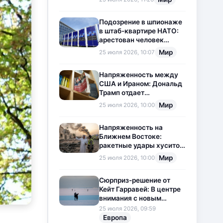
приостановлена
Подозрение в шпионаже
в штаб-квартире НАТО:
арестован человек
китайского
Мир
25 июля 2026, 10:07
происхождения
Напряженность между
США и Ираном: Дональд
Трамп отдает
предпочтение
Мир
25 июля 2026, 10:00
дипломатии
Напряженность на
Ближнем Востоке:
ракетные удары хуситов
по Саудовской Аравии
Мир
25 июля 2026, 10:00
загоняют ситуацию в
тупик
Сюрприз-решение от
Кейт Гарравей: В центре
внимания с новым
любовным
25 июля 2026, 09:59
приключением
Европа