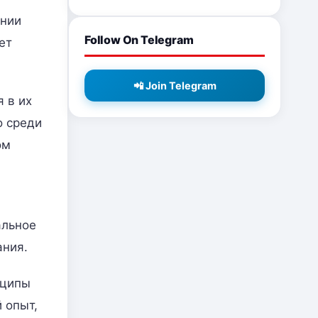
ании
Follow On Telegram
ет
📲 Join Telegram
я в их
о среди
ом
альное
ания.
нципы
 опыт,