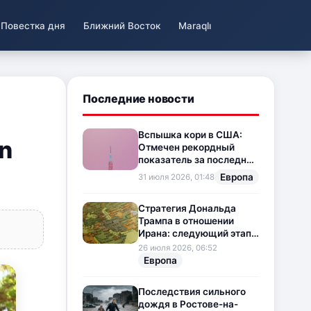
Повестка дня
Ближний Восток
Maraqlı
Последние новости
Вспышка кори в США:
n
Отмечен рекордный
показатель за последние
35 лет
Европа
31 июля 2026, 01:48
Стратегия Дональда
Трампа в отношении
Ирана: следующий этап
напряженности на
26 июля 2026, 06:52
Ближнем Востоке
Европа
Последствия сильного
дождя в Ростове-на-