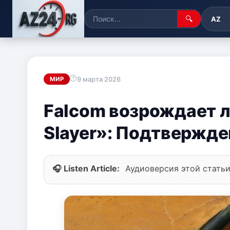
🔍
AZ
9 марта 2026
МИР
Falcom возрождает 
Slayer»: Подтвержде
🎧 Listen Article:
Аудиоверсия этой статьи 