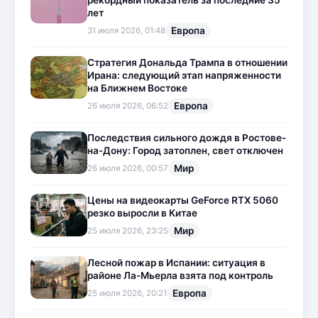
рекордный показатель за последние 35
лет
Европа
31 июля 2026, 01:48
Стратегия Дональда Трампа в отношении
Ирана: следующий этап напряженности
на Ближнем Востоке
Европа
26 июля 2026, 06:52
Последствия сильного дождя в Ростове-
на-Дону: Город затоплен, свет отключен
Мир
26 июля 2026, 00:57
Цены на видеокарты GeForce RTX 5060
резко выросли в Китае
Мир
25 июля 2026, 23:25
Лесной пожар в Испании: ситуация в
районе Ла-Мьерла взята под контроль
Европа
25 июля 2026, 20:21