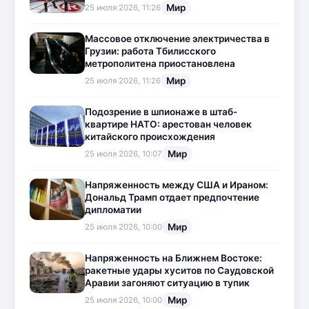
Мир
25 июля 2026, 11:26
Массовое отключение электричества в
Грузии: работа Тбилисского
метрополитена приостановлена
Мир
25 июля 2026, 11:26
Подозрение в шпионаже в штаб-
квартире НАТО: арестован человек
китайского происхождения
Мир
25 июля 2026, 10:07
Напряженность между США и Ираном:
Дональд Трамп отдает предпочтение
дипломатии
Мир
25 июля 2026, 10:00
Напряженность на Ближнем Востоке:
ракетные удары хуситов по Саудовской
Аравии загоняют ситуацию в тупик
Мир
25 июля 2026, 10:00