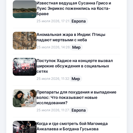
Известная ведущая Сусанна Грисо и
Луис Энрикес поженились на Коста-
Браве
Европа
25 июля 2026, 17:21
Аномальная жара в Индии: Птицы
падают мертвыми с неба
Мир
25 июля 2026, 14:26
Поступок Хадисе на концерте вызвал
широкие обсуждения в социальных
сетях
Мир
25 июля 2026, 11:32
Препараты для похудения и выпадение
волос: Что показывают новые
исследования?
Европа
25 июля 2026, 11:27
Когда и где смотреть бой Магомеда
Анкалаева и Богдана Гуськова