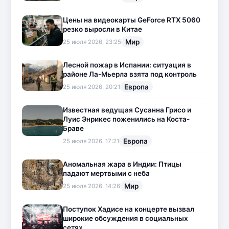
Цены на видеокарты GeForce RTX 5060
резко выросли в Китае
Мир
25 июля 2026, 23:25
Лесной пожар в Испании: ситуация в
районе Ла-Мьерла взята под контроль
Европа
25 июля 2026, 20:21
Известная ведущая Сусанна Грисо и
Луис Энрикес поженились на Коста-
Браве
Европа
25 июля 2026, 17:21
Аномальная жара в Индии: Птицы
падают мертвыми с неба
Мир
25 июля 2026, 14:26
Поступок Хадисе на концерте вызвал
широкие обсуждения в социальных
сетях