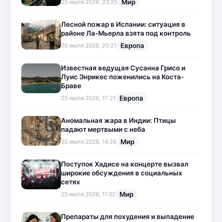
Мир
25 июля 2026, 23:25
Лесной пожар в Испании: ситуация в
районе Ла-Мьерла взята под контроль
Европа
25 июля 2026, 20:21
Известная ведущая Сусанна Грисо и
Луис Энрикес поженились на Коста-
Браве
Европа
25 июля 2026, 17:21
Аномальная жара в Индии: Птицы
падают мертвыми с неба
Мир
25 июля 2026, 14:26
Поступок Хадисе на концерте вызвал
широкие обсуждения в социальных
сетях
Мир
25 июля 2026, 11:32
Препараты для похудения и выпадение