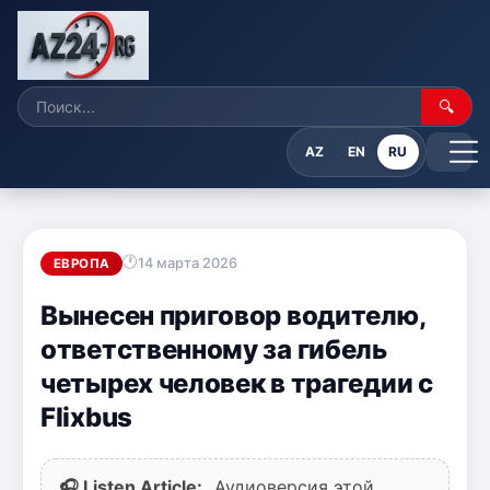
🔍
AZ
EN
RU
14 марта 2026
ЕВРОПА
Вынесен приговор водителю,
ответственному за гибель
четырех человек в трагедии с
Flixbus
🎧 Listen Article:
Аудиоверсия этой