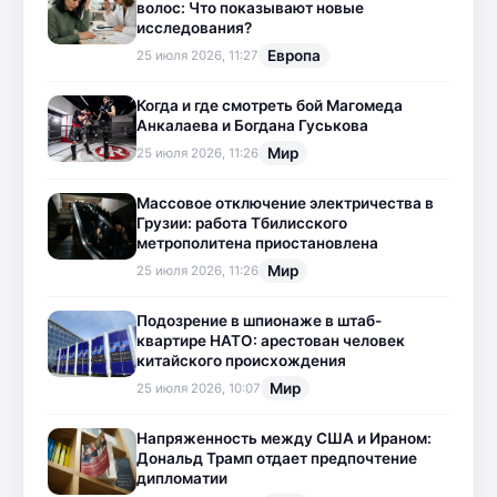
волос: Что показывают новые
исследования?
Европа
25 июля 2026, 11:27
Когда и где смотреть бой Магомеда
Анкалаева и Богдана Гуськова
Мир
25 июля 2026, 11:26
Массовое отключение электричества в
Грузии: работа Тбилисского
метрополитена приостановлена
Мир
25 июля 2026, 11:26
Подозрение в шпионаже в штаб-
квартире НАТО: арестован человек
китайского происхождения
Мир
25 июля 2026, 10:07
Напряженность между США и Ираном:
Дональд Трамп отдает предпочтение
дипломатии