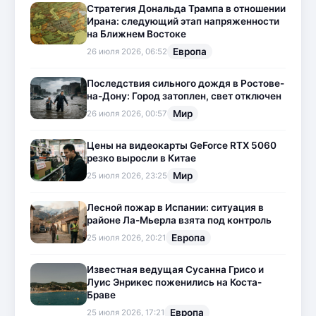
Стратегия Дональда Трампа в отношении
Ирана: следующий этап напряженности
на Ближнем Востоке
Европа
26 июля 2026, 06:52
Последствия сильного дождя в Ростове-
на-Дону: Город затоплен, свет отключен
Мир
26 июля 2026, 00:57
Цены на видеокарты GeForce RTX 5060
резко выросли в Китае
Мир
25 июля 2026, 23:25
Лесной пожар в Испании: ситуация в
районе Ла-Мьерла взята под контроль
Европа
25 июля 2026, 20:21
Известная ведущая Сусанна Грисо и
Луис Энрикес поженились на Коста-
Браве
Европа
25 июля 2026, 17:21