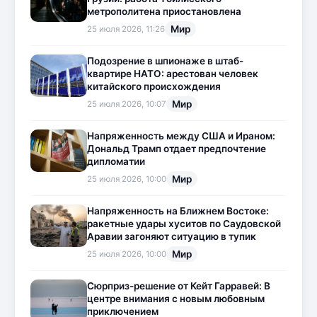
метрополитена приостановлена
Мир
25 июля 2026, 11:26
Подозрение в шпионаже в штаб-
квартире НАТО: арестован человек
китайского происхождения
Мир
25 июля 2026, 10:07
Напряженность между США и Ираном:
Дональд Трамп отдает предпочтение
дипломатии
Мир
25 июля 2026, 10:00
Напряженность на Ближнем Востоке:
ракетные удары хуситов по Саудовской
Аравии загоняют ситуацию в тупик
Мир
25 июля 2026, 10:00
Сюрприз-решение от Кейт Гарравей: В
центре внимания с новым любовным
приключением