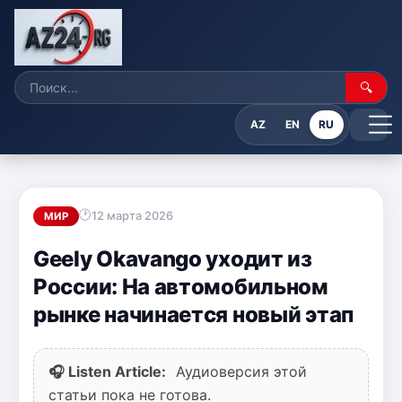
🔍
AZ
EN
RU
12 марта 2026
МИР
Geely Okavango уходит из
России: На автомобильном
рынке начинается новый этап
🎧 Listen Article:
Аудиоверсия этой
статьи пока не готова.