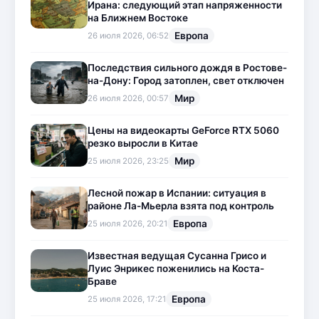
Ирана: следующий этап напряженности
на Ближнем Востоке
Европа
26 июля 2026, 06:52
Последствия сильного дождя в Ростове-
на-Дону: Город затоплен, свет отключен
Мир
26 июля 2026, 00:57
Цены на видеокарты GeForce RTX 5060
резко выросли в Китае
Мир
25 июля 2026, 23:25
Лесной пожар в Испании: ситуация в
районе Ла-Мьерла взята под контроль
Европа
25 июля 2026, 20:21
Известная ведущая Сусанна Грисо и
Луис Энрикес поженились на Коста-
Браве
Европа
25 июля 2026, 17:21