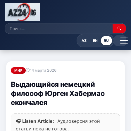
🔍
AZ
EN
RU
14 марта 2026
МИР
Выдающийся немецкий
философ Юрген Хабермас
скончался
🎧 Listen Article:
Аудиоверсия этой
статьи пока не готова.