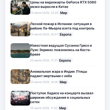
Цены на видеокарты GeForce RTX 5060
резко выросли в Китае
Мир
25 июля 2026, 23:25
Лесной пожар в Испании: ситуация в
районе Ла-Мьерла взята под контроль
Европа
25 июля 2026, 20:21
Известная ведущая Сусанна Грисо и
Луис Энрикес поженились на Коста-
Браве
Европа
25 июля 2026, 17:21
Аномальная жара в Индии: Птицы
падают мертвыми с неба
Мир
25 июля 2026, 14:26
Поступок Хадисе на концерте вызвал
широкие обсуждения в социальных
сетях
Мир
25 июля 2026, 11:32