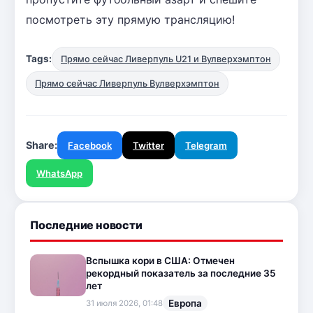
посмотреть эту прямую трансляцию!
Tags:
Прямо сейчас Ливерпуль U21 и Вулверхэмптон
Прямо сейчас Ливерпуль Вулверхэмптон
Share:
Facebook
Twitter
Telegram
WhatsApp
Последние новости
Вспышка кори в США: Отмечен
рекордный показатель за последние 35
лет
Европа
31 июля 2026, 01:48