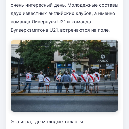
очень интересный день. Молодежные составы
двух известных английских клубов, а именно
команда Ливерпуля U21 и команда
Вулверхэмптона U21, встречаются на поле.
Эта игра, где молодые таланты