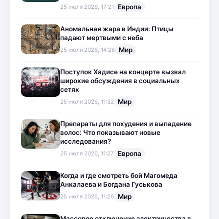
Европа
25 июля 2026, 17:21
Аномальная жара в Индии: Птицы
падают мертвыми с неба
Мир
25 июля 2026, 14:26
Поступок Хадисе на концерте вызвал
широкие обсуждения в социальных
сетях
Мир
25 июля 2026, 11:32
Препараты для похудения и выпадение
волос: Что показывают новые
исследования?
Европа
25 июля 2026, 11:27
Когда и где смотреть бой Магомеда
Анкалаева и Богдана Гуськова
Мир
25 июля 2026, 11:26
Массовое отключение электричества в