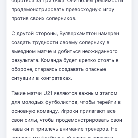
бороться за три очка. Они полны решимости
продемонстрировать превосходную игру
против своих соперников.
С другой стороны, Вулверхэмптон намерен
создать трудности своему сопернику в
выездном матче и добиться неожиданного
результата. Команда будет крепко стоять в
обороне, стараясь создавать опасные
ситуации в контратаках.
Такие матчи U21 являются важным этапом
для молодых футболистов, чтобы перейти в
основную команду. Игроки прилагают все
свои силы, чтобы продемонстрировать свои
навыки и привлечь внимание тренеров. Не
пропустите футбольный азарт и спешите