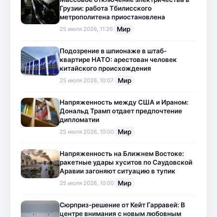
Грузии: работа Тбилисского
метрополитена приостановлена
Мир
25 июля 2026, 11:26
Подозрение в шпионаже в штаб-
квартире НАТО: арестован человек
китайского происхождения
Мир
25 июля 2026, 10:07
Напряженность между США и Ираном:
Дональд Трамп отдает предпочтение
дипломатии
Мир
25 июля 2026, 10:00
Напряженность на Ближнем Востоке:
ракетные удары хуситов по Саудовской
Аравии загоняют ситуацию в тупик
Мир
25 июля 2026, 10:00
Сюрприз-решение от Кейт Гарравей: В
центре внимания с новым любовным