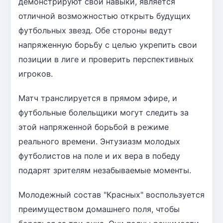
демонстрируют свои навыки, является
отличной возможностью открыть будущих
футбольных звезд. Обе стороны ведут
напряженную борьбу с целью укрепить свои
позиции в лиге и проверить перспективных
игроков.
Матч транслируется в прямом эфире, и
футбольные болельщики могут следить за
этой напряженной борьбой в режиме
реального времени. Энтузиазм молодых
футболистов на поле и их вера в победу
подарят зрителям незабываемые моменты.
Молодежный состав "Красных" воспользуется
преимуществом домашнего поля, чтобы