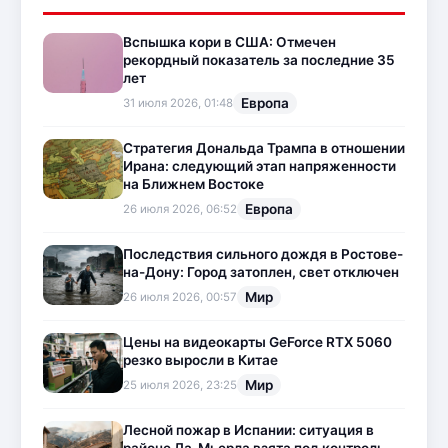
Вспышка кори в США: Отмечен
рекордный показатель за последние 35
лет
Европа
31 июля 2026, 01:48
Стратегия Дональда Трампа в отношении
Ирана: следующий этап напряженности
на Ближнем Востоке
Европа
26 июля 2026, 06:52
Последствия сильного дождя в Ростове-
на-Дону: Город затоплен, свет отключен
Мир
26 июля 2026, 00:57
Цены на видеокарты GeForce RTX 5060
резко выросли в Китае
Мир
25 июля 2026, 23:25
Лесной пожар в Испании: ситуация в
районе Ла-Мьерла взята под контроль