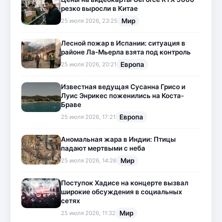
резко выросли в Китае
Мир
25 июля 2026, 23:25
Лесной пожар в Испании: ситуация в
районе Ла-Мьерла взята под контроль
Европа
25 июля 2026, 20:21
Известная ведущая Сусанна Грисо и
Луис Энрикес поженились на Коста-
Браве
Европа
25 июля 2026, 17:21
Аномальная жара в Индии: Птицы
падают мертвыми с неба
Мир
25 июля 2026, 14:26
Поступок Хадисе на концерте вызвал
широкие обсуждения в социальных
сетях
Мир
25 июля 2026, 11:32