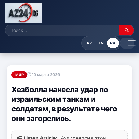
🔍
AZ
EN
RU
10 марта 2026
МИР
Хезболла нанесла удар по
израильским танкам и
солдатам, в результате чего
они загорелись.
🎧 Listen Article:
Аудиоверсия этой