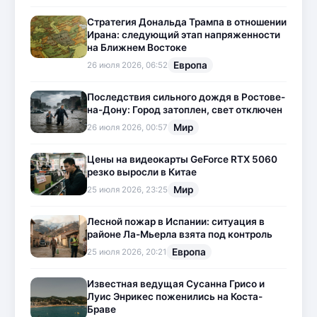
Стратегия Дональда Трампа в отношении
Ирана: следующий этап напряженности
на Ближнем Востоке
Европа
26 июля 2026, 06:52
Последствия сильного дождя в Ростове-
на-Дону: Город затоплен, свет отключен
Мир
26 июля 2026, 00:57
Цены на видеокарты GeForce RTX 5060
резко выросли в Китае
Мир
25 июля 2026, 23:25
Лесной пожар в Испании: ситуация в
районе Ла-Мьерла взята под контроль
Европа
25 июля 2026, 20:21
Известная ведущая Сусанна Грисо и
Луис Энрикес поженились на Коста-
Браве