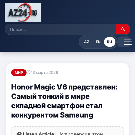
🔍
AZ
EN
RU
13 марта 2026
МИР
Honor Magic V6 представлен:
Самый тонкий в мире
складной смартфон стал
конкурентом Samsung
🎧 Listen Article:
Аудиоверсия этой