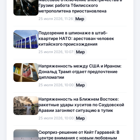
Грузии: работа Тбилисского
метрополитена приостановлена
Мир
25 июля 2026, 11:26
Подозрение в шпионаже в штаб-
квартире НАТО: арестован человек
китайского происхождения
Мир
25 июля 2026, 10:07
Напряженность между США и Ираном:
Дональд Трамп отдает предпочтение
дипломатии
Мир
25 июля 2026, 10:00
Напряженность на Ближнем Востоке:
ракетные удары хуситов по Саудовской
Аравии загоняют ситуацию в тупик
Мир
25 июля 2026, 10:00
Сюрприз-решение от Кейт Гарравей: В
центре внимания с новым любовным