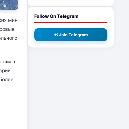
Follow On Telegram
ких мин
ировые
📲 Join Telegram
ельного
боям в
арий
 более