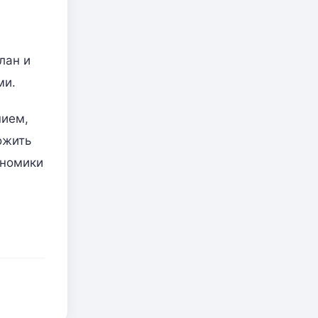
лан и
ми.
нием,
ожить
ономики