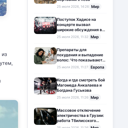
Мир
25 июля 2026, 14:26
Поступок Хадисе на
концерте вызвал
широкие обсуждения в
социальных сетях
Мир
25 июля 2026, 11:32
Препараты для
 из
похудения и выпадение
волос: Что показывают
утем,
новые исследования?
Европа
25 июля 2026, 11:27
Когда и где смотреть бой
я
Магомеда Анкалаева и
Богдана Гуськова
Мир
25 июля 2026, 11:26
Массовое отключение
электричества в Грузии:
работа Тбилисского
метрополитена
Мир
25 июля 2026, 11:26