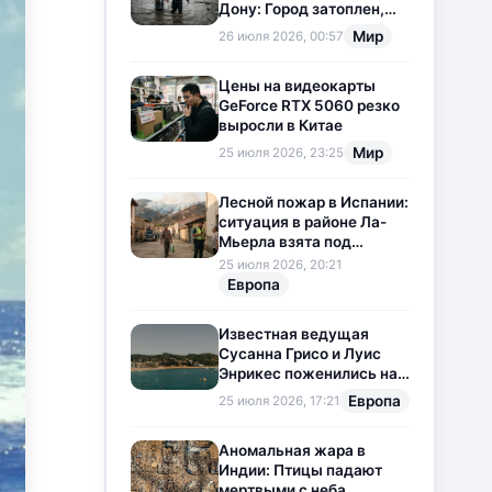
Дону: Город затоплен,
свет отключен
Мир
26 июля 2026, 00:57
Цены на видеокарты
GeForce RTX 5060 резко
выросли в Китае
Мир
25 июля 2026, 23:25
Лесной пожар в Испании:
ситуация в районе Ла-
Мьерла взята под
контроль
25 июля 2026, 20:21
Европа
Известная ведущая
Сусанна Грисо и Луис
Энрикес поженились на
Коста-Браве
Европа
25 июля 2026, 17:21
Аномальная жара в
Индии: Птицы падают
мертвыми с неба