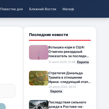
Повестка дня
Ближний Восток
Maraqlı
Последние новости
Вспышка кори в США:
Отмечен рекордный
показатель за последние
35 лет
Европа
31 июля 2026, 01:48
Стратегия Дональда
Трампа в отношении
Ирана: следующий этап
напряженности на
26 июля 2026, 06:52
Ближнем Востоке
Европа
Последствия сильного
дождя в Ростове-на-