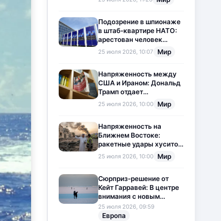
приостановлена
Подозрение в шпионаже
в штаб-квартире НАТО:
арестован человек
китайского
Мир
25 июля 2026, 10:07
происхождения
Напряженность между
США и Ираном: Дональд
Трамп отдает
предпочтение
Мир
25 июля 2026, 10:00
дипломатии
Напряженность на
Ближнем Востоке:
ракетные удары хуситов
по Саудовской Аравии
Мир
25 июля 2026, 10:00
загоняют ситуацию в
тупик
Сюрприз-решение от
Кейт Гарравей: В центре
внимания с новым
любовным
25 июля 2026, 09:59
приключением
Европа