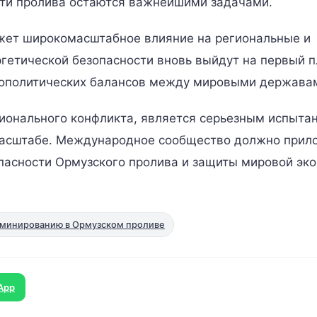
сти пролива остаются важнейшими задачами.
жет широкомасштабное влияние на региональные и
етической безопасности вновь выйдут на первый п
еополитических балансов между мировыми держава
гионального конфликта, является серьезным испыта
 масштабе. Международное сообщество должно прил
пасности Ормузского пролива и защиты мировой эк
зминированию в Ормузском проливе
App