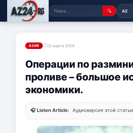
🔍
AZ
22 марта 2026
АЗИЯ
Операции по размин
проливе – большое и
экономики.
🎧 Listen Article:
Аудиоверсия этой статьи 