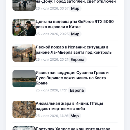
на-Дону: Город затоплен, свет отключен
Мир
26 июля 2026, 00:57
Цены на видеокарты GeForce RTX 5060
резко выросли в Китае
Мир
25 июля 2026, 23:25
Лесной пожар в Испании: ситуация в
районе Ла-Мьерла взята под контроль
Европа
25 июля 2026, 20:21
Известная ведущая Сусанна Грисо и
Луис Энрикес поженились на Коста-
Браве
Европа
25 июля 2026, 17:21
Аномальная жара в Индии: Птицы
падают мертвыми с неба
Мир
25 июля 2026, 14:26
Поступок Хадисе на концерте вызвал