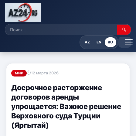
🔍
AZ
EN
RU
12 марта 2026
МИР
Досрочное расторжение
договоров аренды
упрощается: Важное решение
Верховного суда Турции
(Яргытай)