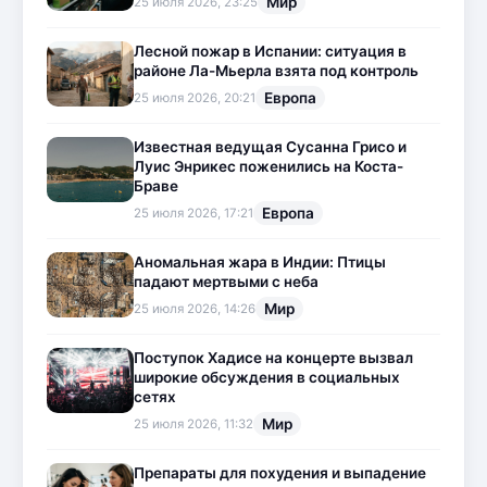
Мир
25 июля 2026, 23:25
Лесной пожар в Испании: ситуация в
районе Ла-Мьерла взята под контроль
Европа
25 июля 2026, 20:21
Известная ведущая Сусанна Грисо и
Луис Энрикес поженились на Коста-
Браве
Европа
25 июля 2026, 17:21
Аномальная жара в Индии: Птицы
падают мертвыми с неба
Мир
25 июля 2026, 14:26
Поступок Хадисе на концерте вызвал
широкие обсуждения в социальных
сетях
Мир
25 июля 2026, 11:32
Препараты для похудения и выпадение