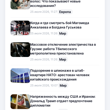
волос: Что показывают новые
исследования?
Европа
25 июля 2026, 11:27
Когда и где смотреть бой Магомеда
Анкалаева и Богдана Гуськова
Мир
25 июля 2026, 11:26
Массовое отключение электричества в
Грузии: работа Тбилисского
метрополитена приостановлена
Мир
25 июля 2026, 11:26
Подозрение в шпионаже в штаб-
квартире НАТО: арестован человек
китайского происхождения
Мир
25 июля 2026, 10:07
Напряженность между США и Ираном:
Дональд Трамп отдает предпочтение
дипломатии