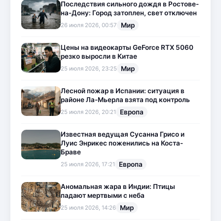
Последствия сильного дождя в Ростове-
на-Дону: Город затоплен, свет отключен
Мир
26 июля 2026, 00:57
Цены на видеокарты GeForce RTX 5060
резко выросли в Китае
Мир
25 июля 2026, 23:25
Лесной пожар в Испании: ситуация в
районе Ла-Мьерла взята под контроль
Европа
25 июля 2026, 20:21
Известная ведущая Сусанна Грисо и
Луис Энрикес поженились на Коста-
Браве
Европа
25 июля 2026, 17:21
Аномальная жара в Индии: Птицы
падают мертвыми с неба
Мир
25 июля 2026, 14:26