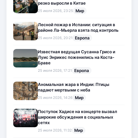
резко выросли в Китае
Мир
25 июля 2026, 23:25
Лесной пожар в Испании: ситуация в
районе Ла-Мьерла взята под контроль
Европа
25 июля 2026, 20:21
Известная ведущая Сусанна Грисо и
Луис Энрикес поженились на Коста-
Браве
Европа
25 июля 2026, 17:21
Аномальная жара в Индии: Птицы
падают мертвыми с неба
Мир
25 июля 2026, 14:26
Поступок Хадисе на концерте вызвал
широкие обсуждения в социальных
сетях
Мир
25 июля 2026, 11:32