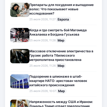
Препараты для похудения и выпадение
волос: Что показывают новые
исследования?
Европа
25 июля 2026, 11:27
Когда и где смотреть бой Магомеда
Анкалаева и Богдана Гуськова
Мир
25 июля 2026, 11:26
Массовое отключение электричества в
Грузии: работа Тбилисского
метрополитена приостановлена
Мир
25 июля 2026, 11:26
Подозрение в шпионаже в штаб-
квартире НАТО: арестован человек
китайского происхождения
Мир
25 июля 2026, 10:07
Напряженность между США и Ираном:
Дональд Трамп отдает предпочтение