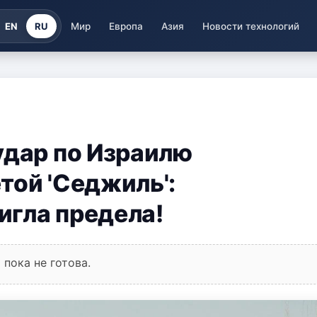
EN
RU
Мир
Европа
Азия
Новости технологий
удар по Израилю
той 'Седжиль':
игла предела!
пока не готова.