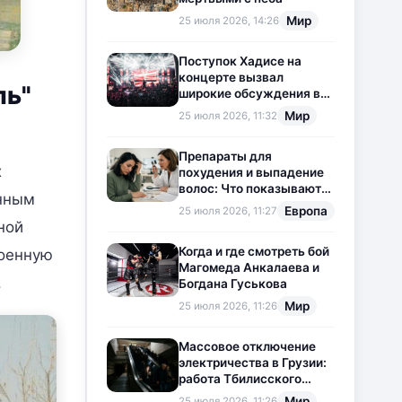
Мир
25 июля 2026, 14:26
Поступок Хадисе на
концерте вызвал
ль"
широкие обсуждения в
социальных сетях
Мир
25 июля 2026, 11:32
Препараты для
х
похудения и выпадение
волос: Что показывают
енным
новые исследования?
Европа
25 июля 2026, 11:27
ной
Когда и где смотреть бой
военную
Магомеда Анкалаева и
.
Богдана Гуськова
Мир
25 июля 2026, 11:26
Массовое отключение
электричества в Грузии:
работа Тбилисского
метрополитена
Мир
25 июля 2026, 11:26