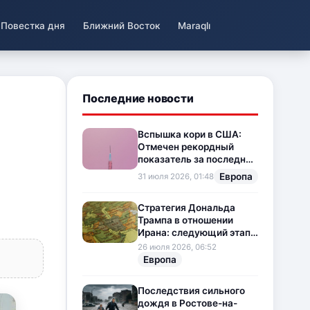
Повестка дня
Ближний Восток
Maraqlı
Последние новости
Вспышка кори в США:
Отмечен рекордный
показатель за последние
35 лет
Европа
31 июля 2026, 01:48
Стратегия Дональда
Трампа в отношении
Ирана: следующий этап
напряженности на
26 июля 2026, 06:52
Ближнем Востоке
Европа
Последствия сильного
дождя в Ростове-на-