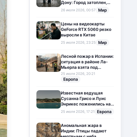
Дону: Город затоплен,
свет отключен
Мир
26 июля 2026, 00:57
Цены на видеокарты
GeForce RTX 5060 резко
выросли в Китае
Мир
25 июля 2026, 23:25
Лесной пожар в Испании:
ситуация в районе Ла-
Мьерла взята под
контроль
25 июля 2026, 20:21
Европа
Известная ведущая
Сусанна Грисо и Луис
Энрикес поженились на
Коста-Браве
Европа
25 июля 2026, 17:21
Аномальная жара в
Индии: Птицы падают
мертвыми с неба