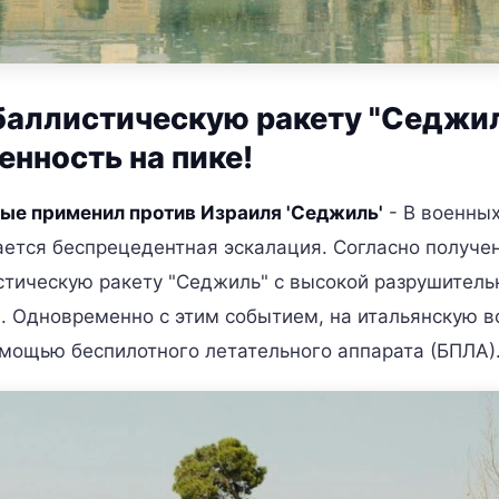
баллистическую ракету "Седжи
енность на пике!
ые применил против Израиля 'Седжиль'
- В военны
ется беспрецедентная эскалация. Согласно получ
стическую ракету "Седжиль" с высокой разрушитель
. Одновременно с этим событием, на итальянскую 
омощью беспилотного летательного аппарата (БПЛА)