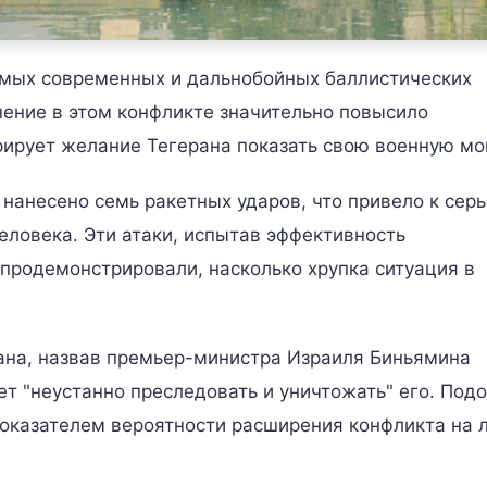
самых современных и дальнобойных баллистических
нение в этом конфликте значительно повысило
рирует желание Тегерана показать свою военную мо
анесено семь ракетных ударов, что привело к сер
еловека. Эти атаки, испытав эффективность
продемонстрировали, насколько хрупка ситуация в
ана, назвав премьер-министра Израиля Биньямина
дет "неустанно преследовать и уничтожать" его. Под
оказателем вероятности расширения конфликта на 