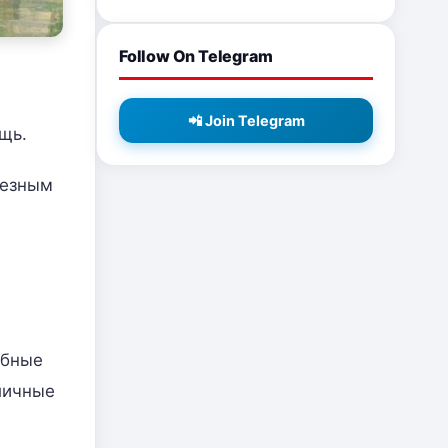
Follow On Telegram
📲 Join Telegram
щь.
ьезным
обные
личные