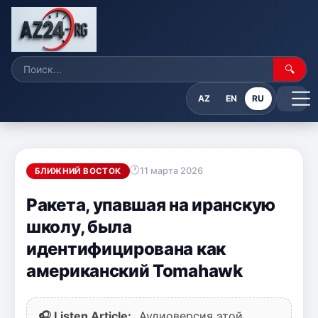
🔍
AZ
EN
RU
11 марта 2026
БЛИЖНИЙ ВОСТОК
Ракета, упавшая на иранскую
школу, была
идентифицирована как
американский Tomahawk
🎧 Listen Article:
Аудиоверсия этой