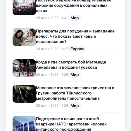
Поступок Хадисе на концерте вызвал
широкие обсуждения в социальных
сетях
Мир
25 июля 2026, 11:32
Препараты для похудения и выпадение
волос: Что показывают новые
исследования?
Европа
25 июля 2026, 11:27
Когда и где смотреть бой Магомеда
Анкалаева и Богдана Гуськова
Мир
25 июля 2026, 11:26
Массовое отключение электричества в
Грузии: работа Тбилисского
метрополитена приостановлена
Мир
25 июля 2026, 11:26
Подозрение в шпионаже в штаб-
квартире НАТО: арестован человек
китайского происхождения