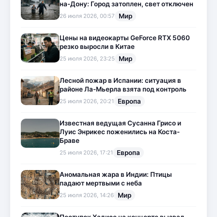
на-Дону: Город затоплен, свет отключен
Мир
26 июля 2026, 00:57
Цены на видеокарты GeForce RTX 5060
резко выросли в Китае
Мир
25 июля 2026, 23:25
Лесной пожар в Испании: ситуация в
районе Ла-Мьерла взята под контроль
Европа
25 июля 2026, 20:21
Известная ведущая Сусанна Грисо и
Луис Энрикес поженились на Коста-
Браве
Европа
25 июля 2026, 17:21
Аномальная жара в Индии: Птицы
падают мертвыми с неба
Мир
25 июля 2026, 14:26