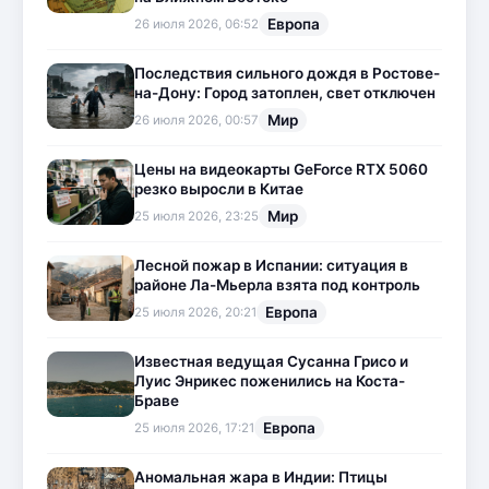
Европа
26 июля 2026, 06:52
Последствия сильного дождя в Ростове-
на-Дону: Город затоплен, свет отключен
Мир
26 июля 2026, 00:57
Цены на видеокарты GeForce RTX 5060
резко выросли в Китае
Мир
25 июля 2026, 23:25
Лесной пожар в Испании: ситуация в
районе Ла-Мьерла взята под контроль
Европа
25 июля 2026, 20:21
Известная ведущая Сусанна Грисо и
Луис Энрикес поженились на Коста-
Браве
Европа
25 июля 2026, 17:21
Аномальная жара в Индии: Птицы