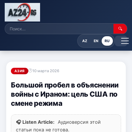
🔍
AZ
EN
RU
10 марта 2026
АЗИЯ
Большой пробел в объяснении
войны с Ираном: цель США по
смене режима
🎧 Listen Article:
Аудиоверсия этой
статьи пока не готова.