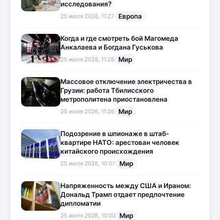
исследования?
Европа
25 июля 2026, 11:27
Когда и где смотреть бой Магомеда
Анкалаева и Богдана Гуськова
Мир
25 июля 2026, 11:26
Массовое отключение электричества в
Грузии: работа Тбилисского
метрополитена приостановлена
Мир
25 июля 2026, 11:26
Подозрение в шпионаже в штаб-
квартире НАТО: арестован человек
китайского происхождения
Мир
25 июля 2026, 10:07
Напряженность между США и Ираном:
Дональд Трамп отдает предпочтение
дипломатии
Мир
25 июля 2026, 10:00