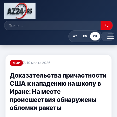
🔍
AZ
EN
RU
10 марта 2026
МИР
Доказательства причастности
США к нападению на школу в
Иране: На месте
происшествия обнаружены
обломки ракеты