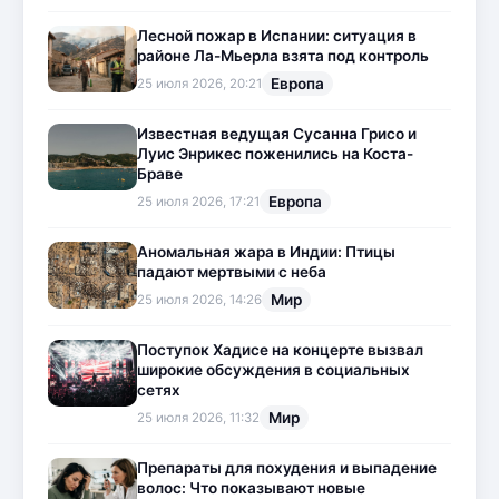
Лесной пожар в Испании: ситуация в
районе Ла-Мьерла взята под контроль
Европа
25 июля 2026, 20:21
Известная ведущая Сусанна Грисо и
Луис Энрикес поженились на Коста-
Браве
Европа
25 июля 2026, 17:21
Аномальная жара в Индии: Птицы
падают мертвыми с неба
Мир
25 июля 2026, 14:26
Поступок Хадисе на концерте вызвал
широкие обсуждения в социальных
сетях
Мир
25 июля 2026, 11:32
Препараты для похудения и выпадение
волос: Что показывают новые