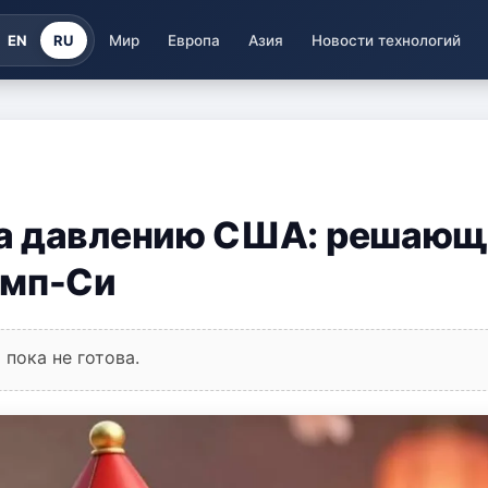
EN
RU
Мир
Европа
Азия
Новости технологий
на давлению США: решающ
амп-Си
пока не готова.