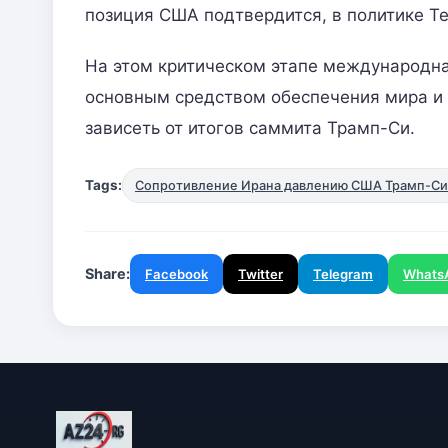
позиция США подтвердится, в политике Т
На этом критическом этапе международн
основным средством обеспечения мира и 
зависеть от итогов саммита Трамп-Си.
Tags:
Сопротивление Ирана давлению США Трамп-Си
Share:
Facebook
Twitter
Telegram
Whats