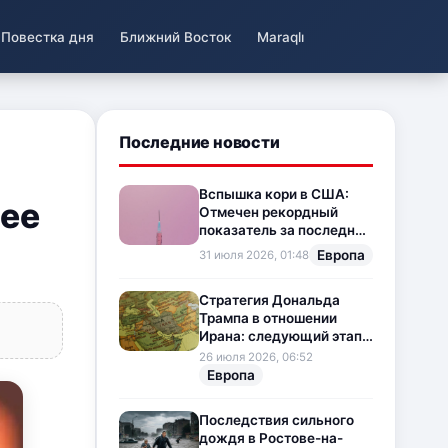
Повестка дня
Ближний Восток
Maraqlı
Последние новости
Вспышка кори в США:
ее
Отмечен рекордный
показатель за последние
35 лет
Европа
31 июля 2026, 01:48
Стратегия Дональда
Трампа в отношении
Ирана: следующий этап
напряженности на
26 июля 2026, 06:52
Ближнем Востоке
Европа
Последствия сильного
дождя в Ростове-на-