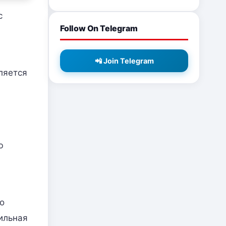
с
Follow On Telegram
📲 Join Telegram
ляется
ю
о
ильная