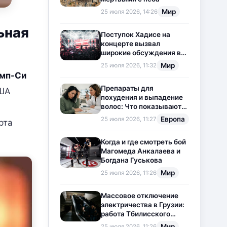
Мир
25 июля 2026, 14:26
ьная
Поступок Хадисе на
концерте вызвал
широкие обсуждения в
социальных сетях
Мир
25 июля 2026, 11:32
амп-Си
Препараты для
США
похудения и выпадение
волос: Что показывают
новые исследования?
Европа
25 июля 2026, 11:27
рта
Когда и где смотреть бой
Магомеда Анкалаева и
Богдана Гуськова
Мир
25 июля 2026, 11:26
Массовое отключение
электричества в Грузии:
работа Тбилисского
метрополитена
Мир
25 июля 2026, 11:26