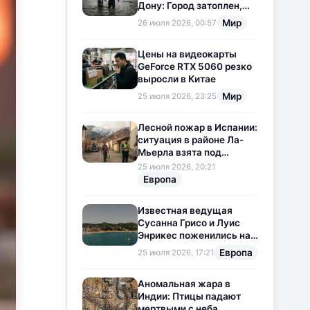
Дону: Город затоплен,
свет отключен
Мир
26 июля 2026, 00:57
Цены на видеокарты
GeForce RTX 5060 резко
выросли в Китае
Мир
25 июля 2026, 23:25
Лесной пожар в Испании:
ситуация в районе Ла-
Мьерла взята под
контроль
25 июля 2026, 20:21
Европа
Известная ведущая
Сусанна Грисо и Луис
Энрикес поженились на
Коста-Браве
Европа
25 июля 2026, 17:21
Аномальная жара в
Индии: Птицы падают
мертвыми с неба