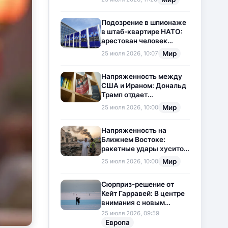
приостановлена
Подозрение в шпионаже
в штаб-квартире НАТО:
арестован человек
китайского
Мир
25 июля 2026, 10:07
происхождения
Напряженность между
США и Ираном: Дональд
Трамп отдает
предпочтение
Мир
25 июля 2026, 10:00
дипломатии
Напряженность на
Ближнем Востоке:
ракетные удары хуситов
по Саудовской Аравии
Мир
25 июля 2026, 10:00
загоняют ситуацию в
тупик
Сюрприз-решение от
Кейт Гарравей: В центре
внимания с новым
любовным
25 июля 2026, 09:59
приключением
Европа