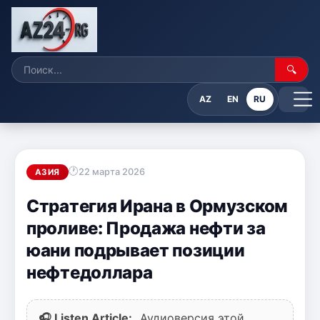
🔍
AZ
EN
RU
22 марта 2026
АЗИЯ
Стратегия Ирана в Ормузском
проливе: Продажа нефти за
юани подрывает позиции
нефтедоллара
🎧 Listen Article:
Аудиоверсия этой