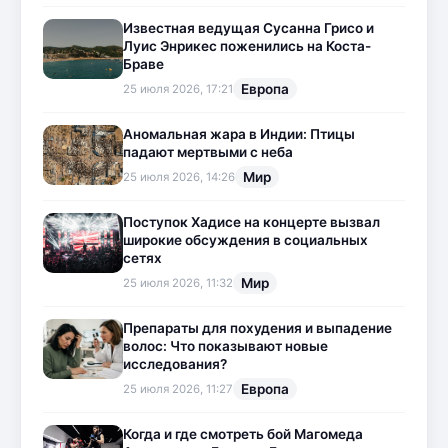
Известная ведущая Сусанна Грисо и
Луис Энрикес поженились на Коста-
Браве
Европа
25 июля 2026, 17:21
Аномальная жара в Индии: Птицы
падают мертвыми с неба
Мир
25 июля 2026, 14:26
Поступок Хадисе на концерте вызвал
широкие обсуждения в социальных
сетях
Мир
25 июля 2026, 11:32
Препараты для похудения и выпадение
волос: Что показывают новые
исследования?
Европа
25 июля 2026, 11:27
Когда и где смотреть бой Магомеда