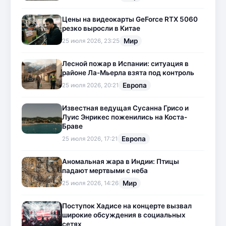
Цены на видеокарты GeForce RTX 5060
резко выросли в Китае
Мир
25 июля 2026, 23:25
Лесной пожар в Испании: ситуация в
районе Ла-Мьерла взята под контроль
Европа
25 июля 2026, 20:21
Известная ведущая Сусанна Грисо и
Луис Энрикес поженились на Коста-
Браве
Европа
25 июля 2026, 17:21
Аномальная жара в Индии: Птицы
падают мертвыми с неба
Мир
25 июля 2026, 14:26
Поступок Хадисе на концерте вызвал
широкие обсуждения в социальных
сетях