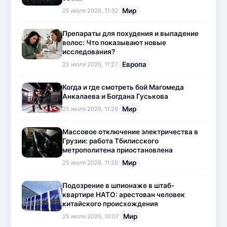
Мир
25 июля 2026, 11:32
Препараты для похудения и выпадение
волос: Что показывают новые
исследования?
Европа
25 июля 2026, 11:27
Когда и где смотреть бой Магомеда
Анкалаева и Богдана Гуськова
Мир
25 июля 2026, 11:26
Массовое отключение электричества в
Грузии: работа Тбилисского
метрополитена приостановлена
Мир
25 июля 2026, 11:26
Подозрение в шпионаже в штаб-
квартире НАТО: арестован человек
китайского происхождения
Мир
25 июля 2026, 10:07