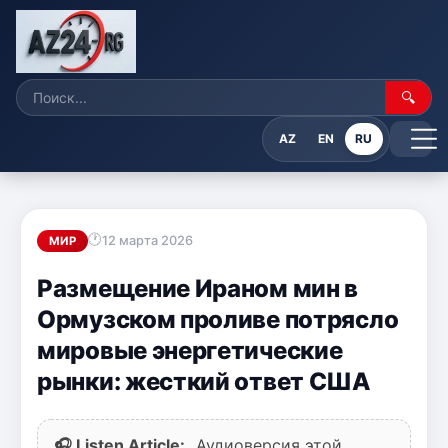
🔍
AZ
EN
RU
12 марта 2026
МИР
Размещение Ираном мин в
Ормузском проливе потрясло
мировые энергетические
рынки: жесткий ответ США
🎧 Listen Article:
Аудиоверсия этой