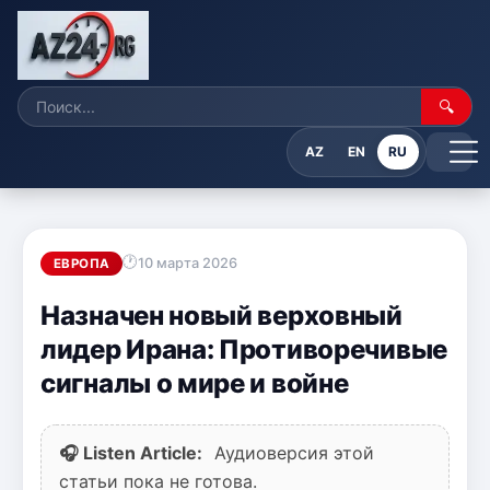
🔍
AZ
EN
RU
10 марта 2026
ЕВРОПА
Назначен новый верховный
лидер Ирана: Противоречивые
сигналы о мире и войне
🎧 Listen Article:
Аудиоверсия этой
статьи пока не готова.