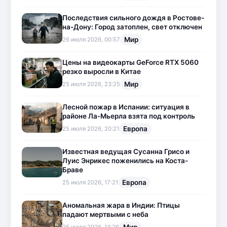
Последствия сильного дождя в Ростове-
на-Дону: Город затоплен, свет отключен
Мир
26 июля 2026, 00:57
Цены на видеокарты GeForce RTX 5060
резко выросли в Китае
Мир
25 июля 2026, 23:25
Лесной пожар в Испании: ситуация в
районе Ла-Мьерла взята под контроль
Европа
25 июля 2026, 20:21
Известная ведущая Сусанна Грисо и
Луис Энрикес поженились на Коста-
Браве
Европа
25 июля 2026, 17:21
Аномальная жара в Индии: Птицы
падают мертвыми с неба