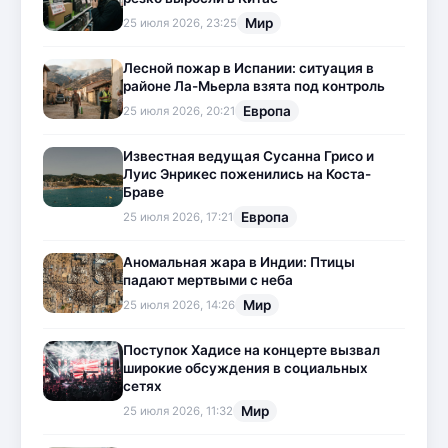
Мир
25 июля 2026, 23:25
Лесной пожар в Испании: ситуация в
районе Ла-Мьерла взята под контроль
Европа
25 июля 2026, 20:21
Известная ведущая Сусанна Грисо и
Луис Энрикес поженились на Коста-
Браве
Европа
25 июля 2026, 17:21
Аномальная жара в Индии: Птицы
падают мертвыми с неба
Мир
25 июля 2026, 14:26
Поступок Хадисе на концерте вызвал
широкие обсуждения в социальных
сетях
Мир
25 июля 2026, 11:32