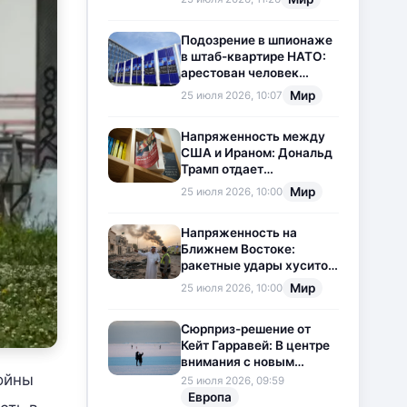
приостановлена
Подозрение в шпионаже
в штаб-квартире НАТО:
арестован человек
китайского
Мир
25 июля 2026, 10:07
происхождения
Напряженность между
США и Ираном: Дональд
Трамп отдает
предпочтение
Мир
25 июля 2026, 10:00
дипломатии
Напряженность на
Ближнем Востоке:
ракетные удары хуситов
по Саудовской Аравии
Мир
25 июля 2026, 10:00
загоняют ситуацию в
тупик
Сюрприз-решение от
Кейт Гарравей: В центре
внимания с новым
любовным
ойны
25 июля 2026, 09:59
приключением
Европа