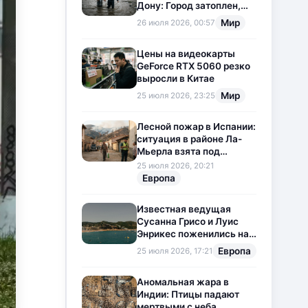
Дону: Город затоплен,
свет отключен
Мир
26 июля 2026, 00:57
Цены на видеокарты
GeForce RTX 5060 резко
выросли в Китае
Мир
25 июля 2026, 23:25
Лесной пожар в Испании:
ситуация в районе Ла-
Мьерла взята под
контроль
25 июля 2026, 20:21
Европа
Известная ведущая
Сусанна Грисо и Луис
Энрикес поженились на
Коста-Браве
Европа
25 июля 2026, 17:21
Аномальная жара в
Индии: Птицы падают
мертвыми с неба