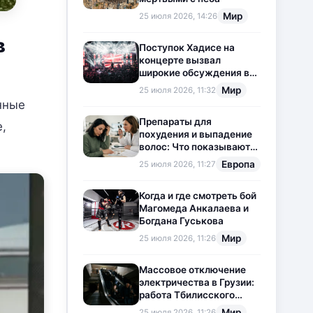
Мир
25 июля 2026, 14:26
в
Поступок Хадисе на
концерте вызвал
широкие обсуждения в
социальных сетях
Мир
25 июля 2026, 11:32
нные
Препараты для
,
похудения и выпадение
волос: Что показывают
новые исследования?
Европа
25 июля 2026, 11:27
Когда и где смотреть бой
Магомеда Анкалаева и
Богдана Гуськова
Мир
25 июля 2026, 11:26
Массовое отключение
электричества в Грузии:
работа Тбилисского
метрополитена
Мир
25 июля 2026, 11:26