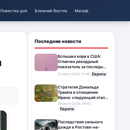
Повестка дня
Ближний Восток
Maraqlı
Последние новости
Вспышка кори в США:
и
Отмечен рекордный
показатель за последние
35 лет
Европа
31 июля 2026, 01:48
Стратегия Дональда
Трампа в отношении
Ирана: следующий этап
напряженности на
26 июля 2026, 06:52
Ближнем Востоке
Европа
Последствия сильного
дождя в Ростове-на-