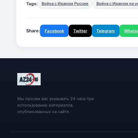
Tags:
Война с Ираном России
Война с Ираном на 
Share:
Facebook
Twitter
Telegram
Whats
Мы просим вас указывать 24 часа при
использовании материалов,
опубликованных на сайте.