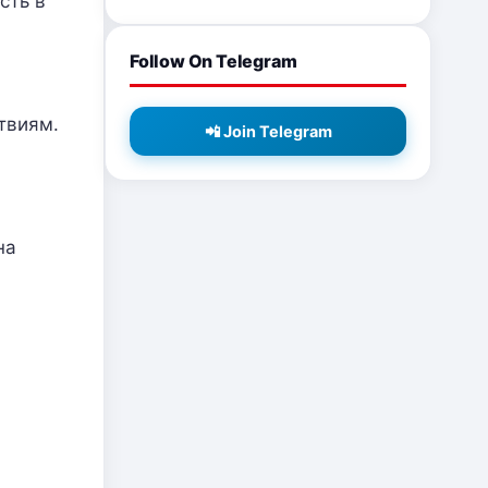
сть в
Follow On Telegram
твиям.
📲 Join Telegram
на