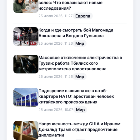
волос: Что показывают новые
исследования?
Европа
25 июля 2026, 11:27
Когда и где смотреть бой Магомеда
Анкалаева и Богдана Гуськова
Мир
25 июля 2026, 11:26
Массовое отключение электричества в
Грузии: работа Тбилисского
метрополитена приостановлена
Мир
25 июля 2026, 11:26
Подозрение в шпионаже в штаб-
квартире НАТО: арестован человек
китайского происхождения
Мир
25 июля 2026, 10:07
Напряженность между США и Ираном:
Дональд Трамп отдает предпочтение
дипломатии