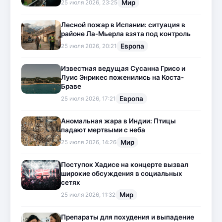
Мир
25 июля 2026, 23:25
Лесной пожар в Испании: ситуация в
районе Ла-Мьерла взята под контроль
Европа
25 июля 2026, 20:21
Известная ведущая Сусанна Грисо и
Луис Энрикес поженились на Коста-
Браве
Европа
25 июля 2026, 17:21
Аномальная жара в Индии: Птицы
падают мертвыми с неба
Мир
25 июля 2026, 14:26
Поступок Хадисе на концерте вызвал
широкие обсуждения в социальных
сетях
Мир
25 июля 2026, 11:32
Препараты для похудения и выпадение