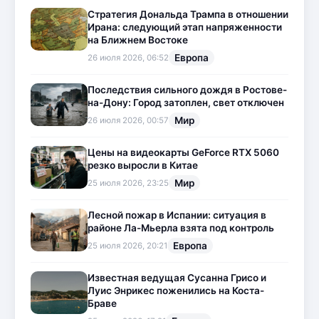
Стратегия Дональда Трампа в отношении
Ирана: следующий этап напряженности
на Ближнем Востоке
Европа
26 июля 2026, 06:52
Последствия сильного дождя в Ростове-
на-Дону: Город затоплен, свет отключен
Мир
26 июля 2026, 00:57
Цены на видеокарты GeForce RTX 5060
резко выросли в Китае
Мир
25 июля 2026, 23:25
Лесной пожар в Испании: ситуация в
районе Ла-Мьерла взята под контроль
Европа
25 июля 2026, 20:21
Известная ведущая Сусанна Грисо и
Луис Энрикес поженились на Коста-
Браве