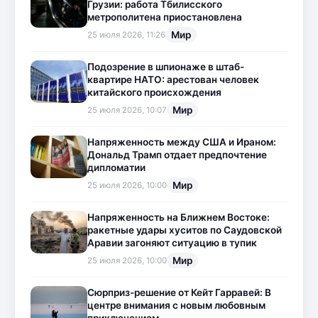
Грузии: работа Тбилисского
метрополитена приостановлена
Мир
25 июля 2026, 11:26
Подозрение в шпионаже в штаб-
квартире НАТО: арестован человек
китайского происхождения
Мир
25 июля 2026, 10:07
Напряженность между США и Ираном:
Дональд Трамп отдает предпочтение
дипломатии
Мир
25 июля 2026, 10:00
Напряженность на Ближнем Востоке:
ракетные удары хуситов по Саудовской
Аравии загоняют ситуацию в тупик
Мир
25 июля 2026, 10:00
Сюрприз-решение от Кейт Гарравей: В
центре внимания с новым любовным