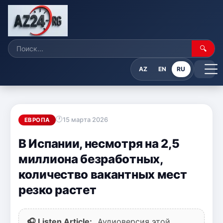
🔍
AZ
EN
RU
15 марта 2026
ЕВРОПА
В Испании, несмотря на 2,5
миллиона безработных,
количество вакантных мест
резко растет
🎧 Listen Article:
Аудиоверсия этой