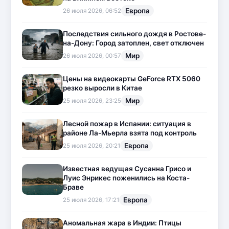
Европа
26 июля 2026, 06:52
Последствия сильного дождя в Ростове-
на-Дону: Город затоплен, свет отключен
Мир
26 июля 2026, 00:57
Цены на видеокарты GeForce RTX 5060
резко выросли в Китае
Мир
25 июля 2026, 23:25
Лесной пожар в Испании: ситуация в
районе Ла-Мьерла взята под контроль
Европа
25 июля 2026, 20:21
Известная ведущая Сусанна Грисо и
Луис Энрикес поженились на Коста-
Браве
Европа
25 июля 2026, 17:21
Аномальная жара в Индии: Птицы