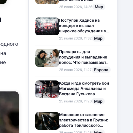
Мир
25 июля 2026, 14:26
а
Поступок Хадисе на
концерте вызвал
широкие обсуждения в
социальных сетях
Мир
25 июля 2026, 11:32
родного
Препараты для
 на
похудения и выпадение
ние
волос: Что показывают
новые исследования?
Европа
25 июля 2026, 11:27
Когда и где смотреть бой
Магомеда Анкалаева и
Богдана Гуськова
Мир
25 июля 2026, 11:26
Массовое отключение
электричества в Грузии:
работа Тбилисского
метрополитена
Мир
25 июля 2026, 11:26