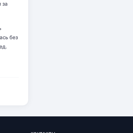
 за
ь
ась без
ед.