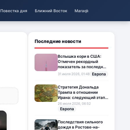
Повестка дня
Ближний Восток
Maraqlı
Последние новости
Вспышка кори в США:
Отмечен рекордный
показатель за последние
35 лет
Европа
31 июля 2026, 01:48
Стратегия Дональда
Трампа в отношении
Ирана: следующий этап
напряженности на
26 июля 2026, 06:52
Ближнем Востоке
Европа
Последствия сильного
дождя в Ростове-на-