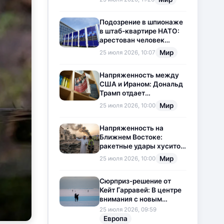
приостановлена
Подозрение в шпионаже
в штаб-квартире НАТО:
арестован человек
китайского
Мир
25 июля 2026, 10:07
происхождения
Напряженность между
США и Ираном: Дональд
Трамп отдает
предпочтение
Мир
25 июля 2026, 10:00
дипломатии
Напряженность на
Ближнем Востоке:
ракетные удары хуситов
по Саудовской Аравии
Мир
25 июля 2026, 10:00
загоняют ситуацию в
тупик
Сюрприз-решение от
Кейт Гарравей: В центре
внимания с новым
любовным
25 июля 2026, 09:59
приключением
Европа