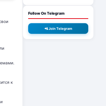
Follow On Telegram
свои
📲 Join Telegram
ли
лемами.
ится к
 и