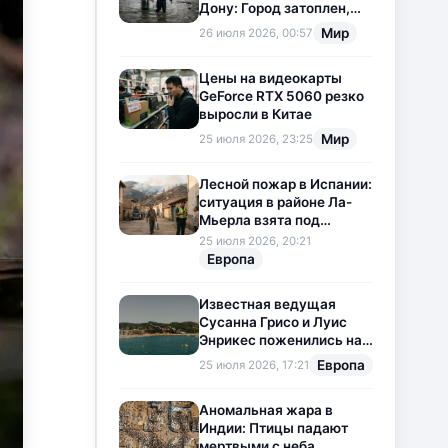
Дону: Город затоплен,
свет отключен
Мир
26 июля 2026, 00:57
Цены на видеокарты
GeForce RTX 5060 резко
выросли в Китае
Мир
25 июля 2026, 23:25
Лесной пожар в Испании:
ситуация в районе Ла-
Мьерла взята под
контроль
25 июля 2026, 20:21
Европа
Известная ведущая
Сусанна Грисо и Луис
Энрикес поженились на
Коста-Браве
Европа
25 июля 2026, 17:21
Аномальная жара в
Индии: Птицы падают
мертвыми с неба