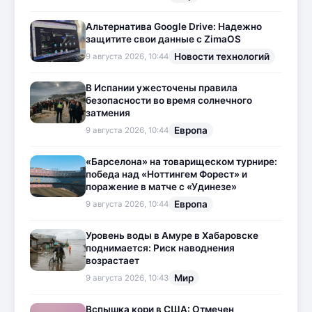
Альтернатива Google Drive: Надежно
защитите свои данные с ZimaOS
Новости технологий
9 августа 2026, 10:44
В Испании ужесточены правила
безопасности во время солнечного
затмения
Европа
9 августа 2026, 10:44
«Барселона» на товарищеском турнире:
победа над «Ноттингем Форест» и
поражение в матче с «Удинезе»
Европа
9 августа 2026, 10:44
Уровень воды в Амуре в Хабаровске
поднимается: Риск наводнения
возрастает
Мир
9 августа 2026, 10:43
Вспышка кори в США: Отмечен