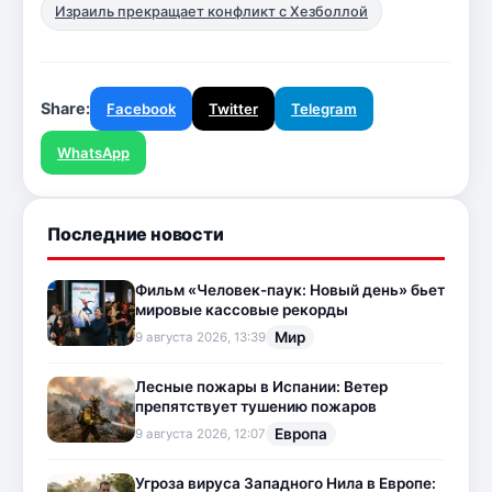
Израиль прекращает конфликт с Хезболлой
Share:
Facebook
Twitter
Telegram
WhatsApp
Последние новости
Фильм «Человек-паук: Новый день» бьет
мировые кассовые рекорды
Мир
9 августа 2026, 13:39
Лесные пожары в Испании: Ветер
препятствует тушению пожаров
Европа
9 августа 2026, 12:07
Угроза вируса Западного Нила в Европе: