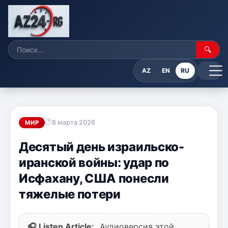
🔍
AZ
EN
RU
8 марта 2026
МИР
Десятый день израильско-
иранской войны: удар по
Исфахану, США понесли
тяжелые потери
🎧 Listen Article:
Аудиоверсия этой