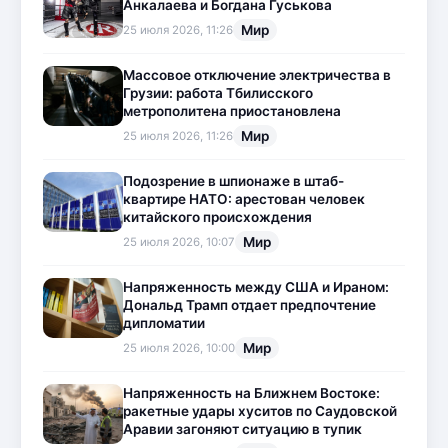
Анкалаева и Богдана Гуськова
Мир
25 июля 2026, 11:26
Массовое отключение электричества в
Грузии: работа Тбилисского
метрополитена приостановлена
Мир
25 июля 2026, 11:26
Подозрение в шпионаже в штаб-
квартире НАТО: арестован человек
китайского происхождения
Мир
25 июля 2026, 10:07
Напряженность между США и Ираном:
Дональд Трамп отдает предпочтение
дипломатии
Мир
25 июля 2026, 10:00
Напряженность на Ближнем Востоке:
ракетные удары хуситов по Саудовской
Аравии загоняют ситуацию в тупик