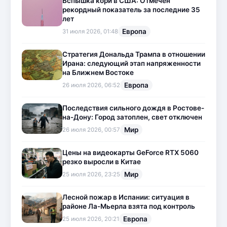
Вспышка кори в США: Отмечен
рекордный показатель за последние 35
лет
Европа
31 июля 2026, 01:48
Стратегия Дональда Трампа в отношении
Ирана: следующий этап напряженности
на Ближнем Востоке
Европа
26 июля 2026, 06:52
Последствия сильного дождя в Ростове-
на-Дону: Город затоплен, свет отключен
Мир
26 июля 2026, 00:57
Цены на видеокарты GeForce RTX 5060
резко выросли в Китае
Мир
25 июля 2026, 23:25
Лесной пожар в Испании: ситуация в
районе Ла-Мьерла взята под контроль
Европа
25 июля 2026, 20:21