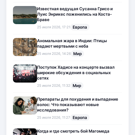
Известная ведущая Сусанна Грисо и
Луис Энрикес поженились на Коста-
Браве
Европа
25 июля 2026, 17:21
Аномальная жара в Индии: Птицы
падают мертвыми с неба
Мир
25 июля 2026, 14:26
Поступок Хадисе на концерте вызвал
широкие обсуждения в социальных
сетях
Мир
25 июля 2026, 11:32
Препараты для похудения и выпадение
волос: Что показывают новые
исследования?
Европа
25 июля 2026, 11:27
Когда и где смотреть бой Магомеда