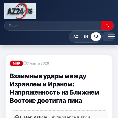
🔍
AZ
EN
RU
7 марта 2026
МИР
Взаимные удары между
Израилем и Ираном:
Напряженность на Ближнем
Востоке достигла пика
🎧 Listen Article:
Аудиоверсия этой