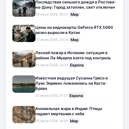
Последствия сильного дождя в Ростове-
на-Дону: Город затоплен, свет отключен
Мир
26 июля 2026, 00:57
Цены на видеокарты GeForce RTX 5060
резко выросли в Китае
Мир
25 июля 2026, 23:25
Лесной пожар в Испании: ситуация в
районе Ла-Мьерла взята под контроль
Европа
25 июля 2026, 20:21
Известная ведущая Сусанна Грисо и
Луис Энрикес поженились на Коста-
Браве
Европа
25 июля 2026, 17:21
Аномальная жара в Индии: Птицы
падают мертвыми с неба
Мир
25 июля 2026, 14:26