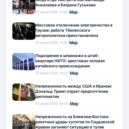
Анкалаева и Богдана Гуськова
Мир
25 июля 2026, 11:26
Массовое отключение электричества в
Грузии: работа Тбилисского
метрополитена приостановлена
Мир
25 июля 2026, 11:26
Подозрение в шпионаже в штаб-
квартире НАТО: арестован человек
китайского происхождения
Мир
25 июля 2026, 10:07
Напряженность между США и Ираном:
Дональд Трамп отдает предпочтение
дипломатии
Мир
25 июля 2026, 10:00
Напряженность на Ближнем Востоке:
ракетные удары хуситов по Саудовской
Аравии загоняют ситуацию в тупик