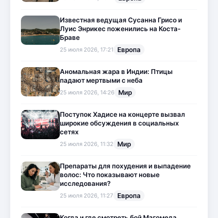
Известная ведущая Сусанна Грисо и
Луис Энрикес поженились на Коста-
Браве
Европа
25 июля 2026, 17:21
Аномальная жара в Индии: Птицы
падают мертвыми с неба
Мир
25 июля 2026, 14:26
Поступок Хадисе на концерте вызвал
широкие обсуждения в социальных
сетях
Мир
25 июля 2026, 11:32
Препараты для похудения и выпадение
волос: Что показывают новые
исследования?
Европа
25 июля 2026, 11:27
Когда и где смотреть бой Магомеда