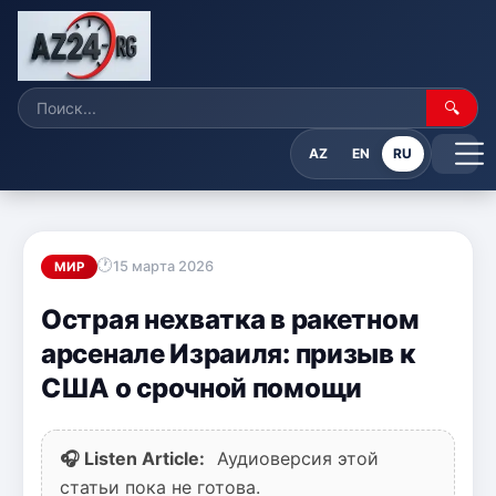
🔍
AZ
EN
RU
15 марта 2026
МИР
Острая нехватка в ракетном
арсенале Израиля: призыв к
США о срочной помощи
🎧 Listen Article:
Аудиоверсия этой
статьи пока не готова.