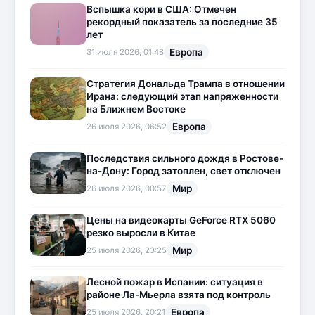
Вспышка кори в США: Отмечен
рекордный показатель за последние 35
лет
Европа
31 июля 2026, 01:48
Стратегия Дональда Трампа в отношении
Ирана: следующий этап напряженности
на Ближнем Востоке
Европа
26 июля 2026, 06:52
Последствия сильного дождя в Ростове-
на-Дону: Город затоплен, свет отключен
Мир
26 июля 2026, 00:57
Цены на видеокарты GeForce RTX 5060
резко выросли в Китае
Мир
25 июля 2026, 23:25
Лесной пожар в Испании: ситуация в
районе Ла-Мьерла взята под контроль
Европа
25 июля 2026, 20:21