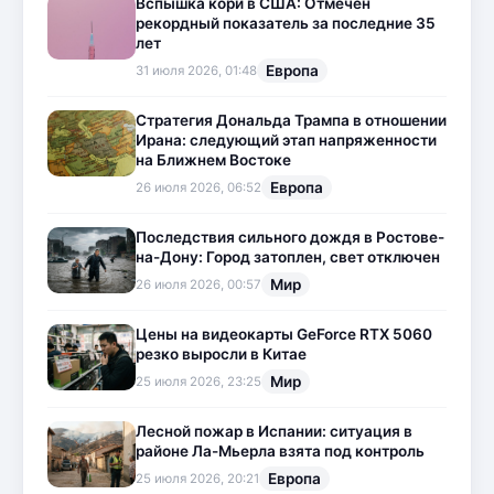
Вспышка кори в США: Отмечен
рекордный показатель за последние 35
лет
Европа
31 июля 2026, 01:48
Стратегия Дональда Трампа в отношении
Ирана: следующий этап напряженности
на Ближнем Востоке
Европа
26 июля 2026, 06:52
Последствия сильного дождя в Ростове-
на-Дону: Город затоплен, свет отключен
Мир
26 июля 2026, 00:57
Цены на видеокарты GeForce RTX 5060
резко выросли в Китае
Мир
25 июля 2026, 23:25
Лесной пожар в Испании: ситуация в
районе Ла-Мьерла взята под контроль
Европа
25 июля 2026, 20:21