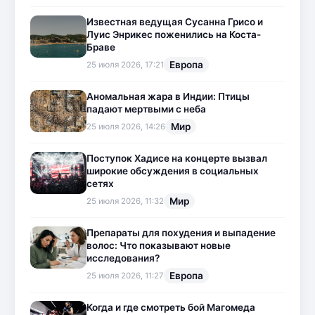
Известная ведущая Сусанна Грисо и
Луис Энрикес поженились на Коста-
Браве
Европа
25 июля 2026, 17:21
Аномальная жара в Индии: Птицы
падают мертвыми с неба
Мир
25 июля 2026, 14:26
Поступок Хадисе на концерте вызвал
широкие обсуждения в социальных
сетях
Мир
25 июля 2026, 11:32
Препараты для похудения и выпадение
волос: Что показывают новые
исследования?
Европа
25 июля 2026, 11:27
Когда и где смотреть бой Магомеда