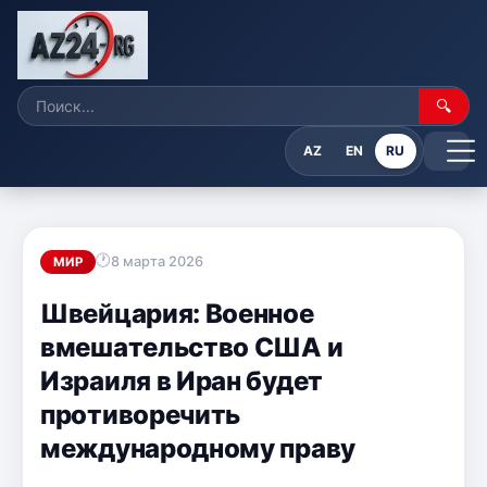
🔍
AZ
EN
RU
8 марта 2026
МИР
Швейцария: Военное
вмешательство США и
Израиля в Иран будет
противоречить
международному праву