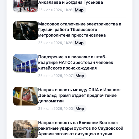
Анкалаева и Богдана Гуськова
Мир
25 июля 2026, 11:26
Массовое отключение электричества в
Грузии: работа Тбилисского
метрополитена приостановлена
Мир
25 июля 2026, 11:26
Подозрение в шпионаже в штаб-
квартире НАТО: арестован человек
китайского происхождения
Мир
25 июля 2026, 10:07
Напряженность между США и Ираном:
Дональд Трамп отдает предпочтение
дипломатии
Мир
25 июля 2026, 10:00
Напряженность на Ближнем Востоке:
ракетные удары хуситов по Саудовской
Аравии загоняют ситуацию в тупик