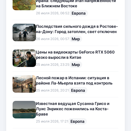
Ирана: следующий этап напряженности
на Ближнем Востоке
Европа
26 июля 2026, 06:52
Последствия сильного дождя в Ростове-
на-Дону: Город затоплен, свет отключен
Мир
26 июля 2026, 00:57
Цены на видеокарты GeForce RTX 5060
резко выросли в Китае
Мир
25 июля 2026, 23:25
Лесной пожар в Испании: ситуация в
районе Ла-Мьерла взята под контроль
Европа
25 июля 2026, 20:21
Известная ведущая Сусанна Грисо и
Луис Энрикес поженились на Коста-
Браве
Европа
25 июля 2026, 17:21