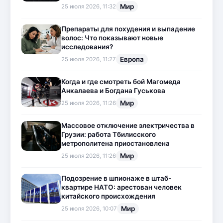
Мир
25 июля 2026, 11:32
Препараты для похудения и выпадение
волос: Что показывают новые
исследования?
Европа
25 июля 2026, 11:27
Когда и где смотреть бой Магомеда
Анкалаева и Богдана Гуськова
Мир
25 июля 2026, 11:26
Массовое отключение электричества в
Грузии: работа Тбилисского
метрополитена приостановлена
Мир
25 июля 2026, 11:26
Подозрение в шпионаже в штаб-
квартире НАТО: арестован человек
китайского происхождения
Мир
25 июля 2026, 10:07