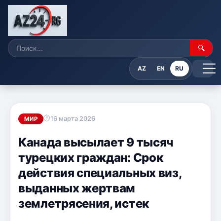
🔍
AZ
EN
RU
16 марта 2026
МИР
Канада высылает 9 тысяч
турецких граждан: Срок
действия специальных виз,
выданных жертвам
землетрясения, истек