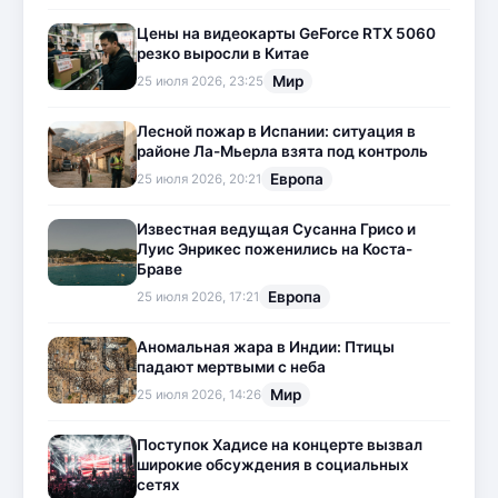
Цены на видеокарты GeForce RTX 5060
резко выросли в Китае
Мир
25 июля 2026, 23:25
Лесной пожар в Испании: ситуация в
районе Ла-Мьерла взята под контроль
Европа
25 июля 2026, 20:21
Известная ведущая Сусанна Грисо и
Луис Энрикес поженились на Коста-
Браве
Европа
25 июля 2026, 17:21
Аномальная жара в Индии: Птицы
падают мертвыми с неба
Мир
25 июля 2026, 14:26
Поступок Хадисе на концерте вызвал
широкие обсуждения в социальных
сетях