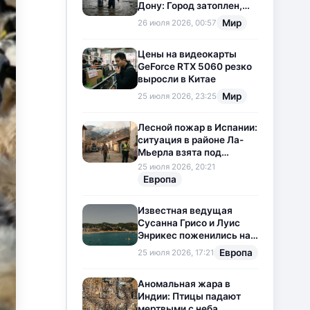
Дону: Город затоплен,
свет отключен
Мир
26 июля 2026, 00:57
Цены на видеокарты
GeForce RTX 5060 резко
выросли в Китае
Мир
25 июля 2026, 23:25
Лесной пожар в Испании:
ситуация в районе Ла-
Мьерла взята под
контроль
25 июля 2026, 20:21
Европа
Известная ведущая
Сусанна Грисо и Луис
Энрикес поженились на
Коста-Браве
Европа
25 июля 2026, 17:21
Аномальная жара в
Индии: Птицы падают
мертвыми с неба