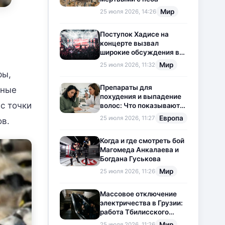
Мир
25 июля 2026, 14:26
Поступок Хадисе на
концерте вызвал
широкие обсуждения в
социальных сетях
Мир
25 июля 2026, 11:32
ры,
Препараты для
ьные
похудения и выпадение
с точки
волос: Что показывают
новые исследования?
Европа
25 июля 2026, 11:27
ов.
Когда и где смотреть бой
Магомеда Анкалаева и
Богдана Гуськова
Мир
25 июля 2026, 11:26
Массовое отключение
электричества в Грузии:
работа Тбилисского
метрополитена
Мир
25 июля 2026, 11:26