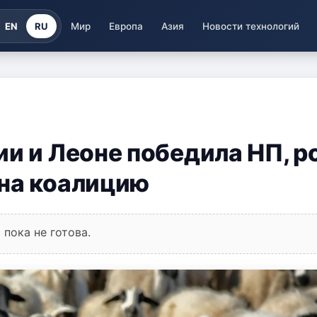
EN
RU
Мир
Европа
Азия
Новости технологий
ии и Леоне победила НП, р
 на коалицию
пока не готова.