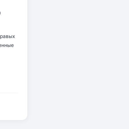
я
правых
ленные