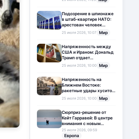
приостановлена
Подозрение в шпионаже
в штаб-квартире НАТО:
арестован человек
китайского
Мир
25 июля 2026, 10:07
происхождения
Напряженность между
США и Ираном: Дональд
Трамп отдает
предпочтение
Мир
25 июля 2026, 10:00
дипломатии
Напряженность на
Ближнем Востоке:
ракетные удары хуситов
по Саудовской Аравии
Мир
25 июля 2026, 10:00
загоняют ситуацию в
тупик
Сюрприз-решение от
Кейт Гарравей: В центре
внимания с новым
любовным
25 июля 2026, 09:59
приключением
Европа