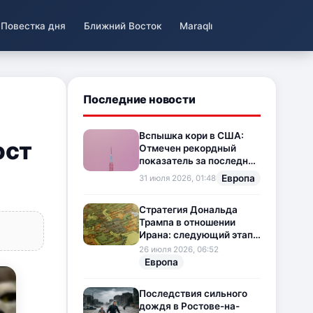
Повестка дня
Ближний Восток
Maraqlı
Последние новости
Вспышка кори в США:
ост
Отмечен рекордный
показатель за последние
35 лет
Европа
31 июля 2026, 01:48
Стратегия Дональда
Трампа в отношении
Ирана: следующий этап
напряженности на
26 июля 2026, 06:52
Ближнем Востоке
Европа
Последствия сильного
дождя в Ростове-на-