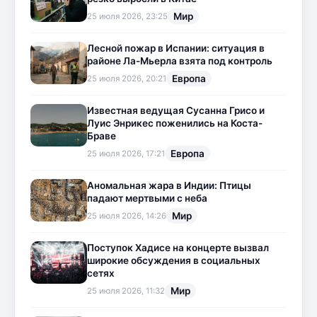
Мир
25 июля 2026, 23:25
Лесной пожар в Испании: ситуация в
районе Ла-Мьерла взята под контроль
Европа
25 июля 2026, 20:21
Известная ведущая Сусанна Грисо и
Луис Энрикес поженились на Коста-
Браве
Европа
25 июля 2026, 17:21
Аномальная жара в Индии: Птицы
падают мертвыми с неба
Мир
25 июля 2026, 14:26
Поступок Хадисе на концерте вызвал
широкие обсуждения в социальных
сетях
Мир
25 июля 2026, 11:32