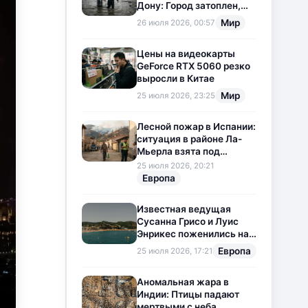
Дону: Город затоплен,
свет отключен
Мир
26 июля 2026, 00:57
Цены на видеокарты
GeForce RTX 5060 резко
выросли в Китае
Мир
25 июля 2026, 23:25
Лесной пожар в Испании:
ситуация в районе Ла-
Мьерла взята под
контроль
25 июля 2026, 20:21
Европа
Известная ведущая
Сусанна Грисо и Луис
Энрикес поженились на
Коста-Браве
Европа
25 июля 2026, 17:21
Аномальная жара в
Индии: Птицы падают
мертвыми с неба