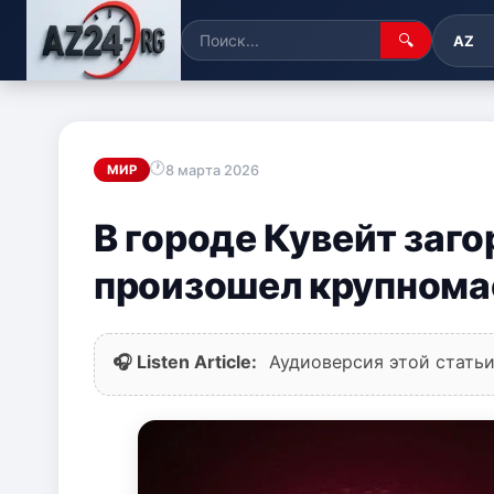
🔍
AZ
8 марта 2026
МИР
В городе Кувейт заг
произошел крупном
🎧 Listen Article:
Аудиоверсия этой статьи 