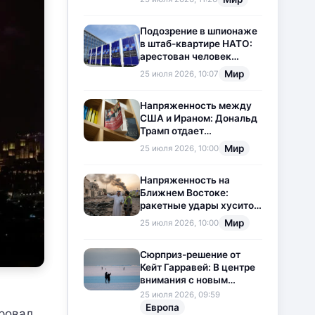
приостановлена
Подозрение в шпионаже
в штаб-квартире НАТО:
арестован человек
китайского
Мир
25 июля 2026, 10:07
происхождения
Напряженность между
США и Ираном: Дональд
Трамп отдает
предпочтение
Мир
25 июля 2026, 10:00
дипломатии
Напряженность на
Ближнем Востоке:
ракетные удары хуситов
по Саудовской Аравии
Мир
25 июля 2026, 10:00
загоняют ситуацию в
тупик
Сюрприз-решение от
Кейт Гарравей: В центре
внимания с новым
любовным
25 июля 2026, 09:59
приключением
Европа
ировал