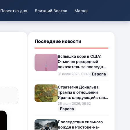
Повестка дня
Ближний Восток
Maraqlı
Последние новости
Вспышка кори в США:
Отмечен рекордный
показатель за последние
35 лет
Европа
31 июля 2026, 01:48
Стратегия Дональда
Трампа в отношении
Ирана: следующий этап
напряженности на
26 июля 2026, 06:52
Ближнем Востоке
Европа
Последствия сильного
дождя в Ростове-на-