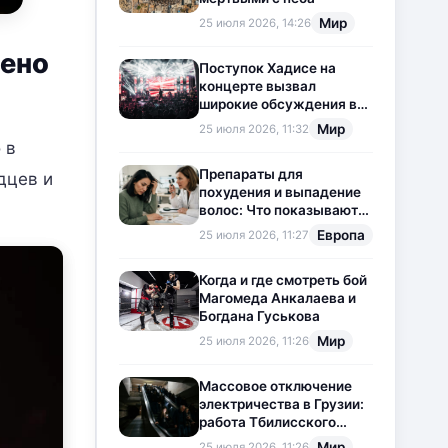
Мир
25 июля 2026, 14:26
чено
Поступок Хадисе на
концерте вызвал
широкие обсуждения в
социальных сетях
Мир
25 июля 2026, 11:32
 в
Препараты для
дцев и
похудения и выпадение
волос: Что показывают
новые исследования?
Европа
25 июля 2026, 11:27
Когда и где смотреть бой
Магомеда Анкалаева и
Богдана Гуськова
Мир
25 июля 2026, 11:26
Массовое отключение
электричества в Грузии:
работа Тбилисского
метрополитена
Мир
25 июля 2026, 11:26