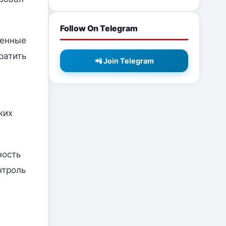
Follow On Telegram
ленные
ратить
📲 Join Telegram
ких
ность
нтроль