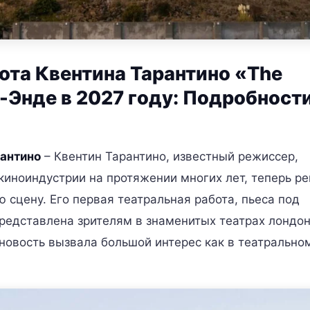
ота Квентина Тарантино «The
ст-Энде в 2027 году: Подробност
рантино
– Квентин Тарантино, известный режиссер,
иноиндустрии на протяжении многих лет, теперь р
 сцену. Его первая театральная работа, пьеса под
 представлена зрителям в знаменитых театрах лондо
новость вызвала большой интерес как в театральном