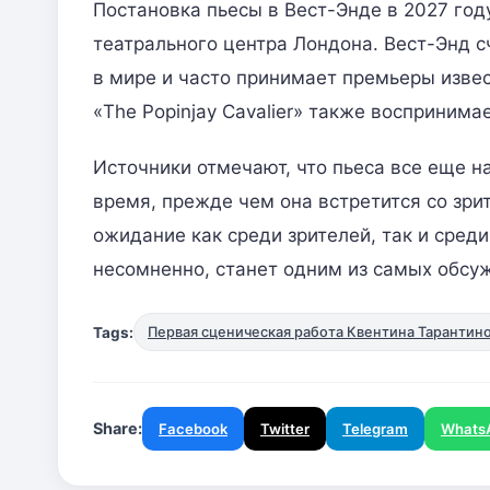
Постановка пьесы в Вест-Энде в 2027 го
театрального центра Лондона. Вест-Энд 
в мире и часто принимает премьеры изве
«The Popinjay Cavalier» также восприним
Источники отмечают, что пьеса все еще н
время, прежде чем она встретится со зри
ожидание как среди зрителей, так и сред
несомненно, станет одним из самых обсу
Tags:
Первая сценическая работа Квентина Тарантин
Share:
Facebook
Twitter
Telegram
Whats