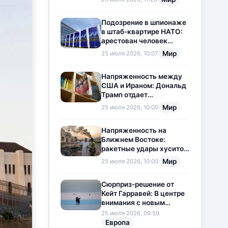
приостановлена
Подозрение в шпионаже
в штаб-квартире НАТО:
арестован человек
китайского
Мир
25 июля 2026, 10:07
происхождения
Напряженность между
США и Ираном: Дональд
Трамп отдает
предпочтение
Мир
25 июля 2026, 10:00
дипломатии
Напряженность на
Ближнем Востоке:
ракетные удары хуситов
по Саудовской Аравии
Мир
25 июля 2026, 10:00
загоняют ситуацию в
тупик
Сюрприз-решение от
Кейт Гарравей: В центре
внимания с новым
любовным
25 июля 2026, 09:59
приключением
Европа