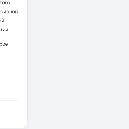
того
районов
ий.
ции.
орое