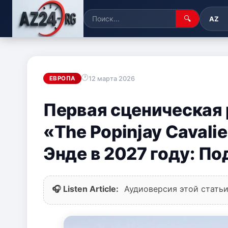
🔍
AZ
12 марта 2026
ЕВРОПА
Первая сценическая 
«The Popinjay Cavali
Энде в 2027 году: П
🎧 Listen Article:
Аудиоверсия этой статьи 