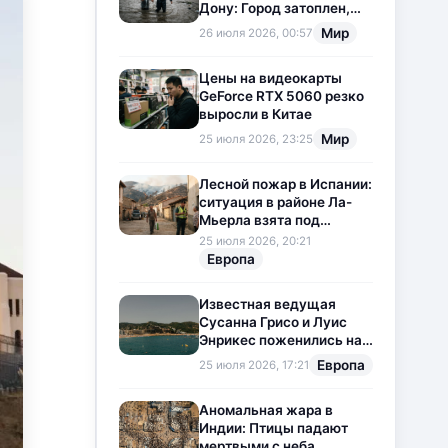
Дону: Город затоплен,
свет отключен
Мир
26 июля 2026, 00:57
Цены на видеокарты
GeForce RTX 5060 резко
выросли в Китае
Мир
25 июля 2026, 23:25
Лесной пожар в Испании:
ситуация в районе Ла-
Мьерла взята под
контроль
25 июля 2026, 20:21
Европа
Известная ведущая
Сусанна Грисо и Луис
Энрикес поженились на
Коста-Браве
Европа
25 июля 2026, 17:21
Аномальная жара в
Индии: Птицы падают
мертвыми с неба