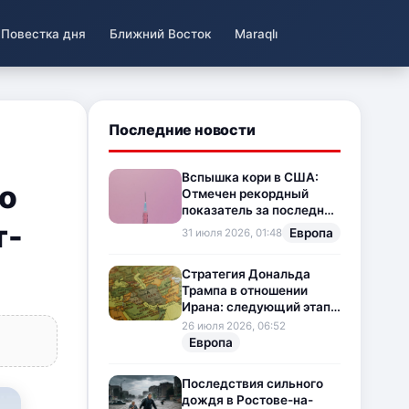
Повестка дня
Ближний Восток
Maraqlı
Последние новости
Вспышка кори в США:
о
Отмечен рекордный
показатель за последние
т-
35 лет
Европа
31 июля 2026, 01:48
Стратегия Дональда
Трампа в отношении
Ирана: следующий этап
напряженности на
26 июля 2026, 06:52
Ближнем Востоке
Европа
Последствия сильного
дождя в Ростове-на-