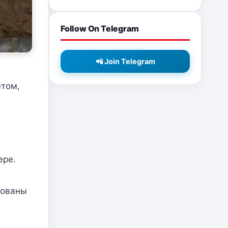
Follow On Telegram
📲 Join Telegram
етом,
ере.
рованы