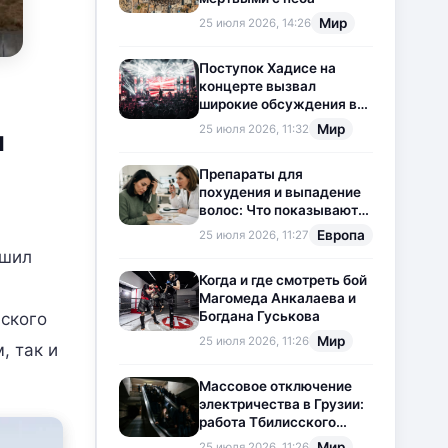
Мир
25 июля 2026, 14:26
Поступок Хадисе на
концерте вызвал
широкие обсуждения в
социальных сетях
Мир
25 июля 2026, 11:32
и
Препараты для
похудения и выпадение
волос: Что показывают
новые исследования?
Европа
25 июля 2026, 11:27
ешил
Когда и где смотреть бой
Магомеда Анкалаева и
Богдана Гуськова
нского
Мир
25 июля 2026, 11:26
, так и
Массовое отключение
электричества в Грузии:
работа Тбилисского
метрополитена
Мир
25 июля 2026, 11:26