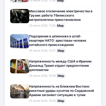
Мир
25 июля 2026, 11:26
Массовое отключение электричества в
Грузии: работа Тбилисского
метрополитена приостановлена
Мир
25 июля 2026, 11:26
Подозрение в шпионаже в штаб-
квартире НАТО: арестован человек
китайского происхождения
Мир
25 июля 2026, 10:07
Напряженность между США и Ираном:
Дональд Трамп отдает предпочтение
дипломатии
Мир
25 июля 2026, 10:00
Напряженность на Ближнем Востоке:
ракетные удары хуситов по Саудовской
Аравии загоняют ситуацию в тупик
Мир
25 июля 2026, 10:00