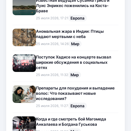
Известная ведущая Сусанна Грисо и
Луис Энрикес поженились на Коста-
Браве
Европа
25 июля 2026, 17:21
Аномальная жара в Индии: Птицы
падают мертвыми с неба
Мир
25 июля 2026, 14:26
Поступок Хадисе на концерте вызвал
широкие обсуждения в социальных
сетях
Мир
25 июля 2026, 11:32
Препараты для похудения и выпадение
волос: Что показывают новые
исследования?
Европа
25 июля 2026, 11:27
Когда и где смотреть бой Магомеда
Анкалаева и Богдана Гуськова