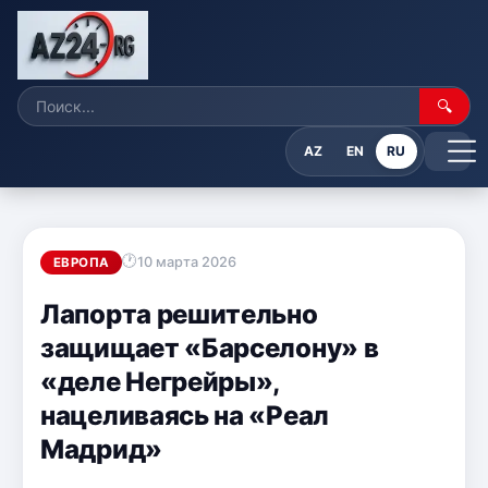
🔍
AZ
EN
RU
10 марта 2026
ЕВРОПА
Лапорта решительно
защищает «Барселону» в
«деле Негрейры»,
нацеливаясь на «Реал
Мадрид»