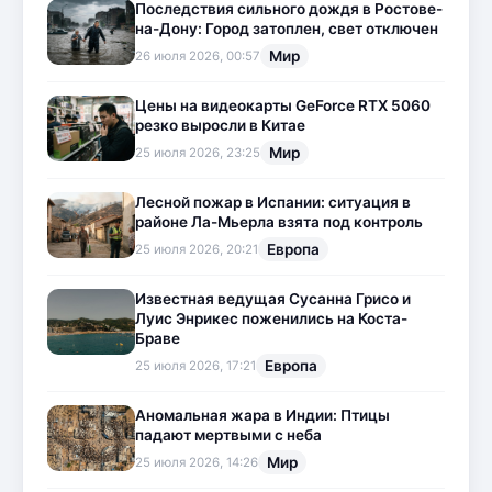
Последствия сильного дождя в Ростове-
на-Дону: Город затоплен, свет отключен
Мир
26 июля 2026, 00:57
Цены на видеокарты GeForce RTX 5060
резко выросли в Китае
Мир
25 июля 2026, 23:25
Лесной пожар в Испании: ситуация в
районе Ла-Мьерла взята под контроль
Европа
25 июля 2026, 20:21
Известная ведущая Сусанна Грисо и
Луис Энрикес поженились на Коста-
Браве
Европа
25 июля 2026, 17:21
Аномальная жара в Индии: Птицы
падают мертвыми с неба
Мир
25 июля 2026, 14:26