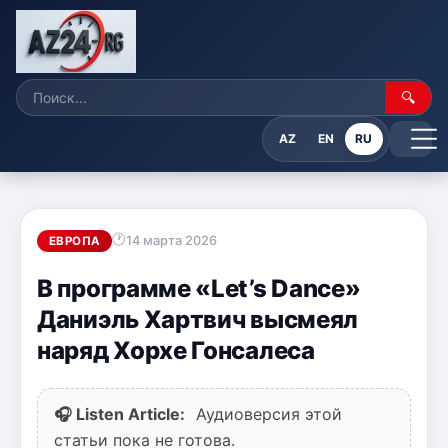
🔍
AZ
EN
RU
14 марта 2026
ЕВРОПА
В программе «Let’s Dance»
Даниэль Хартвич высмеял
наряд Хорхе Гонсалеса
🎧 Listen Article:
Аудиоверсия этой
статьи пока не готова.