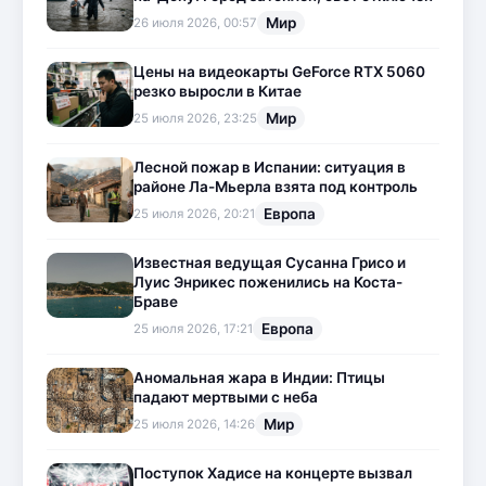
Мир
26 июля 2026, 00:57
Цены на видеокарты GeForce RTX 5060
резко выросли в Китае
Мир
25 июля 2026, 23:25
Лесной пожар в Испании: ситуация в
районе Ла-Мьерла взята под контроль
Европа
25 июля 2026, 20:21
Известная ведущая Сусанна Грисо и
Луис Энрикес поженились на Коста-
Браве
Европа
25 июля 2026, 17:21
Аномальная жара в Индии: Птицы
падают мертвыми с неба
Мир
25 июля 2026, 14:26
Поступок Хадисе на концерте вызвал