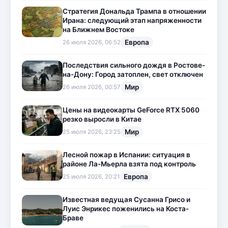
Стратегия Дональда Трампа в отношении
Ирана: следующий этап напряженности
на Ближнем Востоке
Европа
26 июля 2026, 06:52
Последствия сильного дождя в Ростове-
на-Дону: Город затоплен, свет отключен
Мир
26 июля 2026, 00:57
Цены на видеокарты GeForce RTX 5060
резко выросли в Китае
Мир
25 июля 2026, 23:25
Лесной пожар в Испании: ситуация в
районе Ла-Мьерла взята под контроль
Европа
25 июля 2026, 20:21
Известная ведущая Сусанна Грисо и
Луис Энрикес поженились на Коста-
Браве