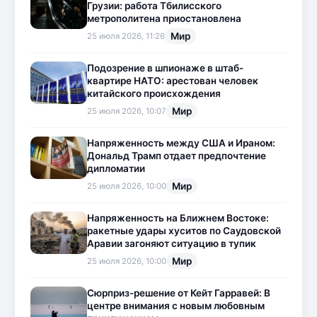
Грузии: работа Тбилисского
метрополитена приостановлена
Мир
25 июля 2026, 11:26
Подозрение в шпионаже в штаб-
квартире НАТО: арестован человек
китайского происхождения
Мир
25 июля 2026, 10:07
Напряженность между США и Ираном:
Дональд Трамп отдает предпочтение
дипломатии
Мир
25 июля 2026, 10:00
Напряженность на Ближнем Востоке:
ракетные удары хуситов по Саудовской
Аравии загоняют ситуацию в тупик
Мир
25 июля 2026, 10:00
Сюрприз-решение от Кейт Гарравей: В
центре внимания с новым любовным