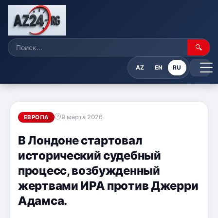
🔍
AZ
EN
RU
9 марта 2026
ЕВРОПА
В Лондоне стартовал
исторический судебный
процесс, возбужденный
жертвами ИРА против Джерри
Адамса.