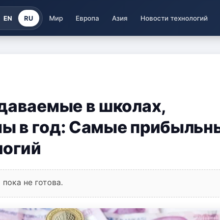
EN
RU
Мир
Европа
Азия
Новости технологий
даваемые в школах,
ы в год: Самые прибыльн
логий
пока не готова.