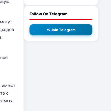
овую
Follow On Telegram
 могут
одходов
📲 Join Telegram
а,
жное
е имеют
то с
 самых