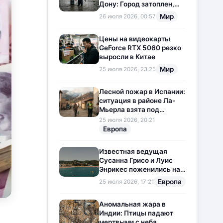
Дону: Город затоплен,
свет отключен
Мир
26 июля 2026, 00:57
Цены на видеокарты
GeForce RTX 5060 резко
выросли в Китае
Мир
25 июля 2026, 23:25
Лесной пожар в Испании:
ситуация в районе Ла-
Мьерла взята под
контроль
25 июля 2026, 20:21
Европа
Известная ведущая
Сусанна Грисо и Луис
Энрикес поженились на
Коста-Браве
Европа
25 июля 2026, 17:21
Аномальная жара в
Индии: Птицы падают
мертвыми с неба