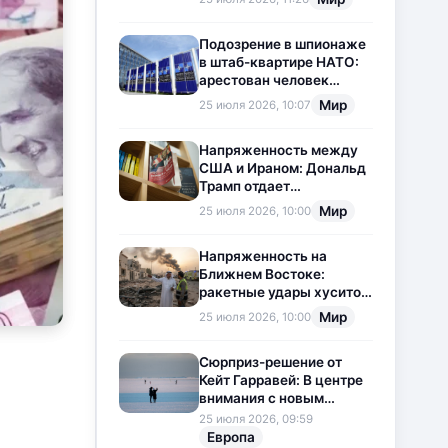
приостановлена
Подозрение в шпионаже
в штаб-квартире НАТО:
арестован человек
китайского
Мир
25 июля 2026, 10:07
происхождения
Напряженность между
США и Ираном: Дональд
Трамп отдает
предпочтение
Мир
25 июля 2026, 10:00
дипломатии
Напряженность на
Ближнем Востоке:
ракетные удары хуситов
по Саудовской Аравии
Мир
25 июля 2026, 10:00
загоняют ситуацию в
тупик
Сюрприз-решение от
Кейт Гарравей: В центре
внимания с новым
любовным
25 июля 2026, 09:59
приключением
Европа