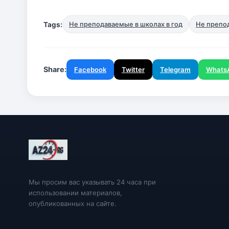
Tags:
Не преподаваемые в школах в год
Не препо
Share:
Facebook
Twitter
Telegram
Whats
Мы просим вас указывать 24 часа при
использовании материалов,
опубликованных на сайте.