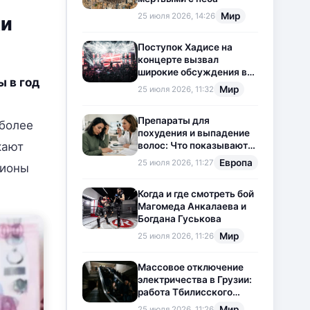
Мир
25 июля 2026, 14:26
хи
Поступок Хадисе на
концерте вызвал
широкие обсуждения в
 в год
социальных сетях
Мир
25 июля 2026, 11:32
Препараты для
 более
похудения и выпадение
волос: Что показывают
кают
новые исследования?
Европа
25 июля 2026, 11:27
лионы
Когда и где смотреть бой
Магомеда Анкалаева и
Богдана Гуськова
Мир
25 июля 2026, 11:26
Массовое отключение
электричества в Грузии:
работа Тбилисского
метрополитена
Мир
25 июля 2026, 11:26