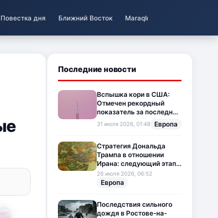
Повестка дня
Ближний Восток
Maraqlı
Последние новости
Вспышка кори в США:
Отмечен рекордный
показатель за последние
ые
35 лет
Европа
31 июля 2026, 01:48
Стратегия Дональда
Трампа в отношении
Ирана: следующий этап
напряженности на
26 июля 2026, 06:52
Ближнем Востоке
Европа
Последствия сильного
дождя в Ростове-на-