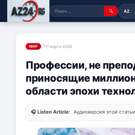
🔍
AZ
11 марта 2026
МИР
Профессии, не препо
приносящие миллион
области эпохи техно
🎧 Listen Article:
Аудиоверсия этой статьи 