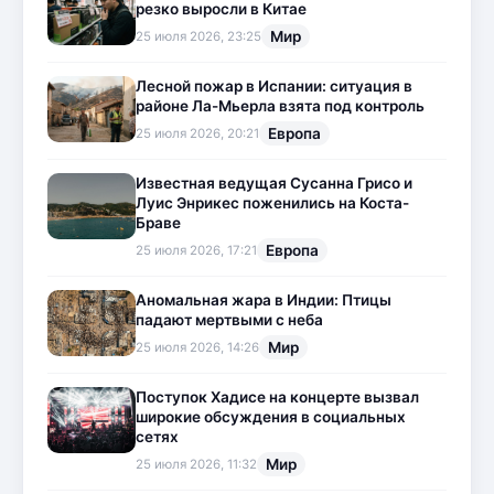
резко выросли в Китае
Мир
25 июля 2026, 23:25
Лесной пожар в Испании: ситуация в
районе Ла-Мьерла взята под контроль
Европа
25 июля 2026, 20:21
Известная ведущая Сусанна Грисо и
Луис Энрикес поженились на Коста-
Браве
Европа
25 июля 2026, 17:21
Аномальная жара в Индии: Птицы
падают мертвыми с неба
Мир
25 июля 2026, 14:26
Поступок Хадисе на концерте вызвал
широкие обсуждения в социальных
сетях
Мир
25 июля 2026, 11:32