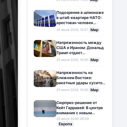
приостановлена
Подозрение в шпионаже
в штаб-квартире НАТО:
арестован человек
китайского
Мир
25 июля 2026, 10:07
происхождения
Напряженность между
США и Ираном: Дональд
Трамп отдает
предпочтение
Мир
25 июля 2026, 10:00
дипломатии
Напряженность на
Ближнем Востоке:
ракетные удары хуситов
по Саудовской Аравии
Мир
25 июля 2026, 10:00
загоняют ситуацию в
тупик
Сюрприз-решение от
Кейт Гарравей: В центре
внимания с новым
любовным
25 июля 2026, 09:59
приключением
Европа