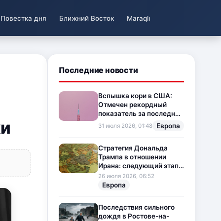
Повестка дня
Ближний Восток
Maraqlı
Последние новости
Вспышка кори в США:
Отмечен рекордный
показатель за последние
ки
35 лет
Европа
31 июля 2026, 01:48
Стратегия Дональда
Трампа в отношении
Ирана: следующий этап
напряженности на
26 июля 2026, 06:52
Ближнем Востоке
Европа
Последствия сильного
дождя в Ростове-на-