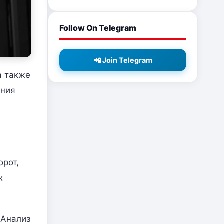
Follow On Telegram
📲 Join Telegram
а также
ения
орот,
х
 Анализ