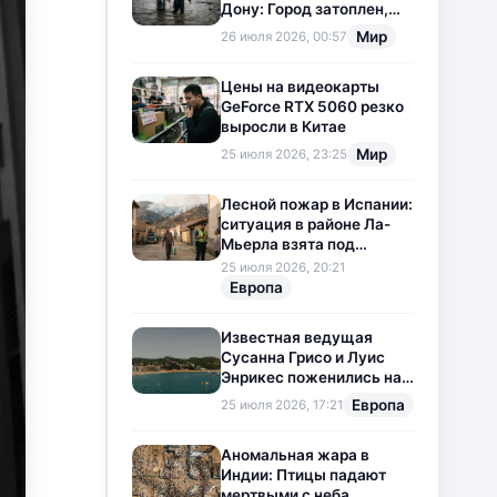
Дону: Город затоплен,
свет отключен
Мир
26 июля 2026, 00:57
Цены на видеокарты
GeForce RTX 5060 резко
выросли в Китае
Мир
25 июля 2026, 23:25
Лесной пожар в Испании:
ситуация в районе Ла-
Мьерла взята под
контроль
25 июля 2026, 20:21
Европа
Известная ведущая
Сусанна Грисо и Луис
Энрикес поженились на
Коста-Браве
Европа
25 июля 2026, 17:21
Аномальная жара в
Индии: Птицы падают
мертвыми с неба