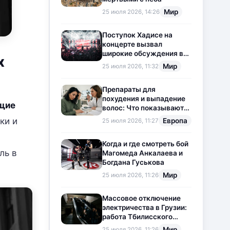
Мир
25 июля 2026, 14:26
Поступок Хадисе на
концерте вызвал
широкие обсуждения в
х
социальных сетях
Мир
25 июля 2026, 11:32
Препараты для
похудения и выпадение
щие
волос: Что показывают
новые исследования?
ки и
Европа
25 июля 2026, 11:27
Когда и где смотреть бой
ль в
Магомеда Анкалаева и
Богдана Гуськова
Мир
25 июля 2026, 11:26
Массовое отключение
электричества в Грузии:
работа Тбилисского
метрополитена
Мир
25 июля 2026, 11:26