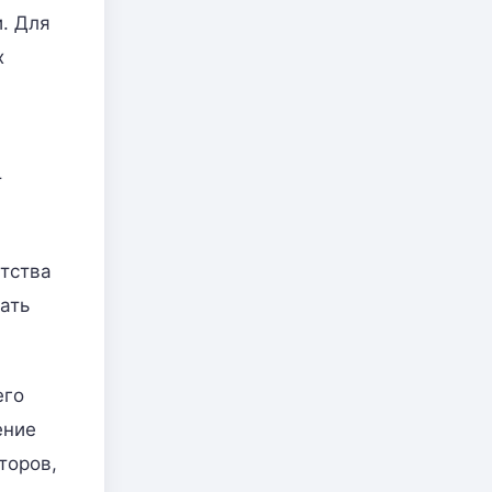
. Для
х
т
тства
ать
его
ение
торов,