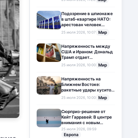
приостановлена
Подозрение в шпионаже
в штаб-квартире НАТО:
арестован человек
китайского
Мир
25 июля 2026, 10:07
происхождения
Напряженность между
США и Ираном: Дональд
Трамп отдает
предпочтение
Мир
25 июля 2026, 10:00
дипломатии
Напряженность на
Ближнем Востоке:
ракетные удары хуситов
по Саудовской Аравии
Мир
25 июля 2026, 10:00
загоняют ситуацию в
тупик
Сюрприз-решение от
Кейт Гарравей: В центре
внимания с новым
любовным
25 июля 2026, 09:59
приключением
Европа