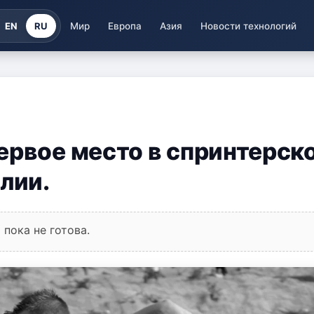
EN
RU
Мир
Европа
Азия
Новости технологий
ервое место в спринтерск
лии.
пока не готова.