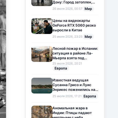
Дону: Город затоплен,
свет отключен
Мир
26 июля 2026, 00:57
Цены на видеокарты
GeForce RTX 5060 резко
выросли в Китае
Мир
25 июля 2026, 23:25
Лесной пожар в Испании:
ситуация в районе Ла-
Мьерла взята под
контроль
25 июля 2026, 20:21
Европа
Известная ведущая
Сусанна Грисо и Луис
Энрикес поженились на
Коста-Браве
Европа
25 июля 2026, 17:21
Аномальная жара в
Индии: Птицы падают
мертвыми с неба