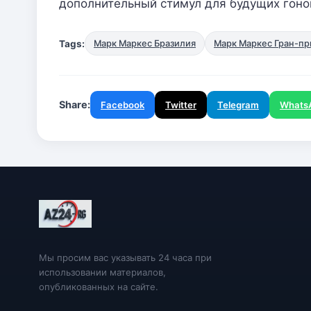
дополнительный стимул для будущих гоно
Tags:
Марк Маркес Бразилия
Марк Маркес Гран-пр
Share:
Facebook
Twitter
Telegram
Whats
Мы просим вас указывать 24 часа при
использовании материалов,
опубликованных на сайте.