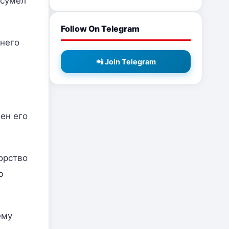
 сумел
Follow On Telegram
 него
📲 Join Telegram
ен его
орство
ю
ему