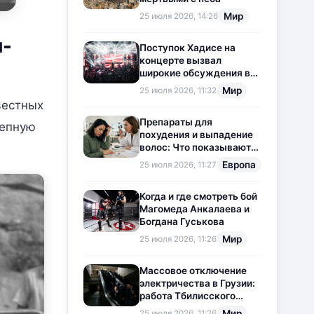
Мир
25 июля 2026, 14:26
н-
Поступок Хадисе на
концерте вызвал
широкие обсуждения в
социальных сетях
Мир
25 июля 2026, 11:32
вестных
Препараты для
лепную
похудения и выпадение
волос: Что показывают
новые исследования?
Европа
25 июля 2026, 11:27
Когда и где смотреть бой
Магомеда Анкалаева и
Богдана Гуськова
Мир
25 июля 2026, 11:26
Массовое отключение
электричества в Грузии:
работа Тбилисского
метрополитена
Мир
25 июля 2026, 11:26