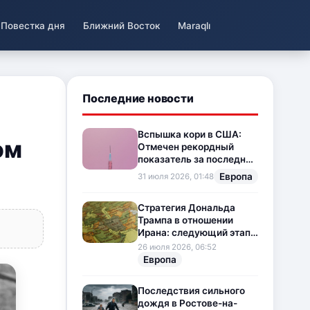
Повестка дня
Ближний Восток
Maraqlı
Последние новости
Вспышка кори в США:
ом
Отмечен рекордный
показатель за последние
35 лет
Европа
31 июля 2026, 01:48
Стратегия Дональда
Трампа в отношении
Ирана: следующий этап
напряженности на
26 июля 2026, 06:52
Ближнем Востоке
Европа
Последствия сильного
дождя в Ростове-на-