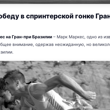
беду в спринтерской гонке Гра
с на Гран-при Бразилии
– Марк Маркес, одно из из
еобщее внимание, одержав неожиданную, но велико
азилии.