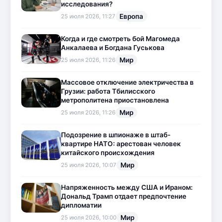
исследования?
Европа
25 июля 2026, 11:27
Когда и где смотреть бой Магомеда
Анкалаева и Богдана Гуськова
Мир
25 июля 2026, 11:26
Массовое отключение электричества в
Грузии: работа Тбилисского
метрополитена приостановлена
Мир
25 июля 2026, 11:26
Подозрение в шпионаже в штаб-
квартире НАТО: арестован человек
китайского происхождения
Мир
25 июля 2026, 10:07
Напряженность между США и Ираном:
Дональд Трамп отдает предпочтение
дипломатии
Мир
25 июля 2026, 10:00