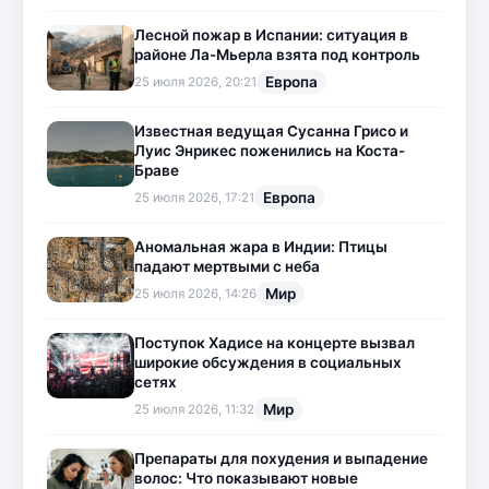
Лесной пожар в Испании: ситуация в
районе Ла-Мьерла взята под контроль
Европа
25 июля 2026, 20:21
Известная ведущая Сусанна Грисо и
Луис Энрикес поженились на Коста-
Браве
Европа
25 июля 2026, 17:21
Аномальная жара в Индии: Птицы
падают мертвыми с неба
Мир
25 июля 2026, 14:26
Поступок Хадисе на концерте вызвал
широкие обсуждения в социальных
сетях
Мир
25 июля 2026, 11:32
Препараты для похудения и выпадение
волос: Что показывают новые