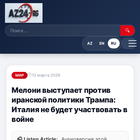
🔍
AZ
EN
RU
12 марта 2026
МИР
Мелони выступает против
иранской политики Трампа:
Италия не будет участвовать в
войне
🎧 Listen Article:
Аудиоверсия этой